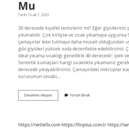
Mu
Tarih: Ocak 7, 2025
30 derecede kıyafet temizlenir mi? Eğer giysileriniz
yıkanabilir. Çok kirliyse ve sıcak yıkamaya uygunsa
çamaşırlar leke tutmaya daha müsait olduğundan uyg
gibi giysileri yüksek ısıda dezenfekte edebilirsiniz
ideal yıkama sıcaklığı genellikle 40 derecedir; ipek 
Sentetik kumaşları hangi sıcaklıkta yıkamanız gere
derecede yıkayabilirsiniz. Çamaşırdaki mikroplar ka
sorusunun cevabı,…
30
Devamını okuyun
Yorum Bırak
Derecede
Yıkanan
Çamaşırlar
Temiz
Olur
https://nettefix.com
https://finplus.com.tr
https://ia
Mu