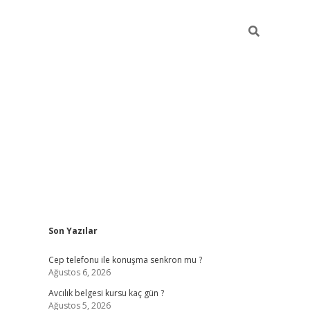
Sidebar
Son Yazılar
betexper güncel giriş
betexpergir.net
Cep telefonu ile konuşma senkron mu ?
Ağustos 6, 2026
Avcılık belgesi kursu kaç gün ?
Ağustos 5, 2026