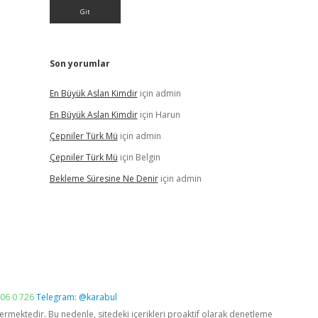
Son yorumlar
En Büyük Aslan Kimdir
için
admin
En Büyük Aslan Kimdir
için
Harun
Çepniler Türk Mü
için
admin
Çepniler Türk Mü
için
Belgin
Bekleme Süresine Ne Denir
için
admin
06 0 726
Telegram: @karabul
vermektedir. Bu nedenle, sitedeki içerikleri proaktif olarak denetleme