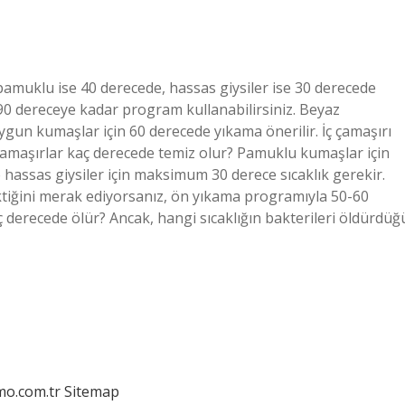
 pamuklu ise 40 derecede, hassas giysiler ise 30 derecede
 90 dereceye kadar program kullanabilirsiniz. Beyaz
un kumaşlar için 60 derecede yıkama önerilir. İç çamaşırı
. Çamaşırlar kaç derecede temiz olur? Pamuklu kumaşlar için
ve hassas giysiler için maksimum 30 derece sıcaklık gerekir.
ktiğini merak ediyorsanız, ön yıkama programıyla 50-60
ç derecede ölür? Ancak, hangi sıcaklığın bakterileri öldürdüğ
mo.com.tr
Sitemap