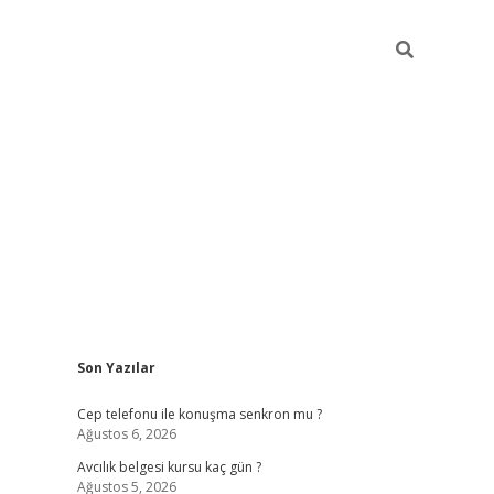
Sidebar
Son Yazılar
betexper güncel giriş
betexpergir.net
Cep telefonu ile konuşma senkron mu ?
Ağustos 6, 2026
Avcılık belgesi kursu kaç gün ?
Ağustos 5, 2026