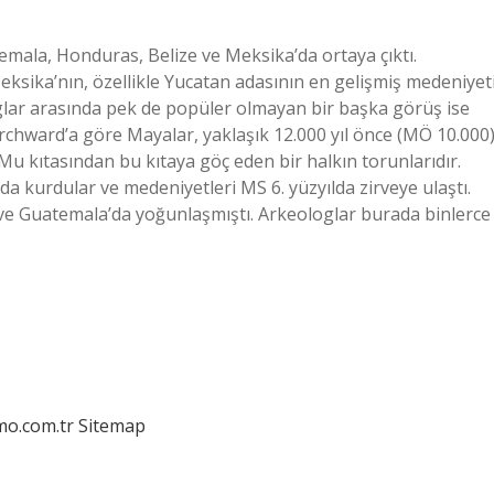
mala, Honduras, Belize ve Meksika’da ortaya çıktı.
ksika’nın, özellikle Yucatan adasının en gelişmiş medeniyet
oglar arasında pek de popüler olmayan bir başka görüş ise
rchward’a göre Mayalar, yaklaşık 12.000 yıl önce (MÖ 10.000
 kıtasından bu kıtaya göç eden bir halkın torunlarıdır.
da kurdular ve medeniyetleri MS 6. yüzyılda zirveye ulaştı.
ve Guatemala’da yoğunlaşmıştı. Arkeologlar burada binlerce
mo.com.tr
Sitemap