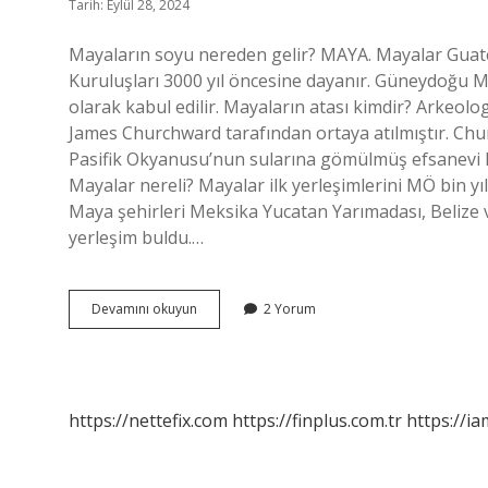
Tarih: Eylül 28, 2024
Mayaların soyu nereden gelir? MAYA. Mayalar Guate
Kuruluşları 3000 yıl öncesine dayanır. Güneydoğu Me
olarak kabul edilir. Mayaların atası kimdir? Arkeol
James Churchward tarafından ortaya atılmıştır. Chu
Pasifik Okyanusu’nun sularına gömülmüş efsanevi Mu
Mayalar nereli? Mayalar ilk yerleşimlerini MÖ bin yıl
Maya şehirleri Meksika Yucatan Yarımadası, Belize 
yerleşim buldu.…
Mayalar
Devamını okuyun
2 Yorum
Hangi
Millettendir
https://nettefix.com
https://finplus.com.tr
https://ia