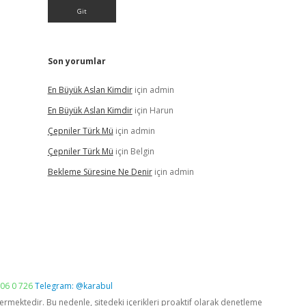
Son yorumlar
En Büyük Aslan Kimdir
için
admin
En Büyük Aslan Kimdir
için
Harun
Çepniler Türk Mü
için
admin
Çepniler Türk Mü
için
Belgin
Bekleme Süresine Ne Denir
için
admin
06 0 726
Telegram: @karabul
vermektedir. Bu nedenle, sitedeki içerikleri proaktif olarak denetleme