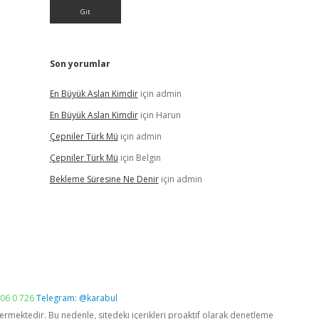
Son yorumlar
En Büyük Aslan Kimdir
için
admin
En Büyük Aslan Kimdir
için
Harun
Çepniler Türk Mü
için
admin
Çepniler Türk Mü
için
Belgin
Bekleme Süresine Ne Denir
için
admin
06 0 726
Telegram: @karabul
vermektedir. Bu nedenle, sitedeki içerikleri proaktif olarak denetleme