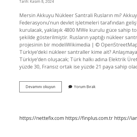
Tarih: Kasım 8, 2024
Mersin Akkuyu Nükleer Santrali Rusların mı? Akkuy
Federasyonu’nun devlet işletmeleri tarafından gelişt
kurulacak, yaklaşık 4800 MWe kurulu güce sahip top
şekilde gösterilmiştir. Rusların yaptığı nükleer sa
projesinin bir modeliWikimedia | © OpenStreetMap
Türkiye’deki nükleer santraller kime ait? Anlaşmaya
Türkiye’den oluşacak; Türk halkı adına Elektrik Üre
yüzde 30, Fransız ortak ise yüzde 21 paya sahip ol
Mersin
Devamını okuyun
Yorum Bırak
Nükleer
Santral
Rusların
Mı
https://nettefix.com
https://finplus.com.tr
https://ia