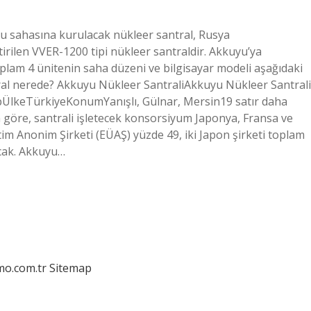
u sahasına kurulacak nükleer santral, Rusya
irilen VVER-1200 tipi nükleer santraldir. Akkuyu’ya
lam 4 ünitenin saha düzeni ve bilgisayar modeli aşağıdaki
ntral nerede? Akkuyu Nükleer SantraliAkkuyu Nükleer Santrali
ÜlkeTürkiyeKonumYanışlı, Gülnar, Mersin19 satır daha
 göre, santrali işletecek konsorsiyum Japonya, Fransa ve
tim Anonim Şirketi (EÜAŞ) yüzde 49, iki Japon şirketi toplam
acak. Akkuyu…
mo.com.tr
Sitemap