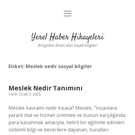
menüyü
Anasayfa
aç
Gizlilik Politikası
Yerel Haber Hikayeleri
Yasal Uyarı
Bölgeden ilham alan neşeli bilgiler!
Hakkımızda
Etiket:
Meslek nedir sosyal bilgiler
Meslek Nedir Tanımını
Tarih: Ocak 3, 2025
Meslek kavramı nedir kısaca? Meslek, “insanlara
yararlı mal ve hizmet üretmek ve bunun karşılığında
para kazanmak amacıyla, belirli bir eğitimle edinilen
sistemli bilgi ve becerilere dayanan, kuralları