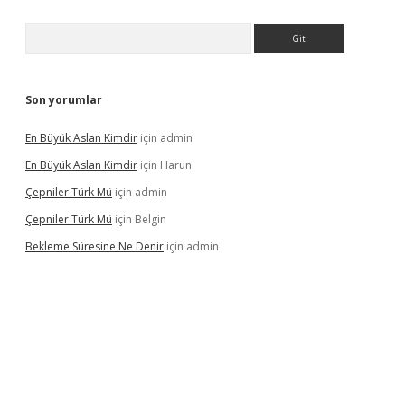
Arama
Son yorumlar
En Büyük Aslan Kimdir
için
admin
En Büyük Aslan Kimdir
için
Harun
Çepniler Türk Mü
için
admin
Çepniler Türk Mü
için
Belgin
Bekleme Süresine Ne Denir
için
admin
gir.net