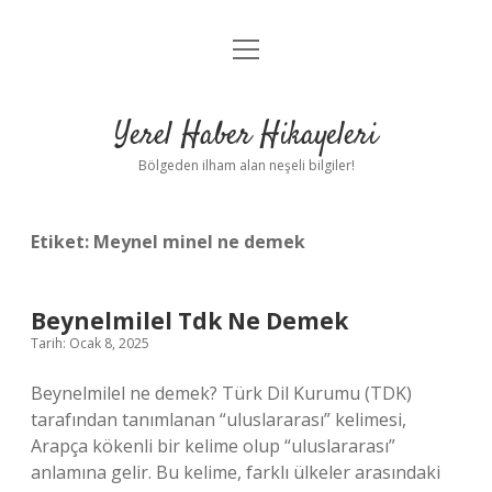
menüyü
Anasayfa
aç
Gizlilik Politikası
Yerel Haber Hikayeleri
Yasal Uyarı
Bölgeden ilham alan neşeli bilgiler!
Hakkımızda
Etiket:
Meynel minel ne demek
Beynelmilel Tdk Ne Demek
Tarih: Ocak 8, 2025
Beynelmilel ne demek? Türk Dil Kurumu (TDK)
tarafından tanımlanan “uluslararası” kelimesi,
Arapça kökenli bir kelime olup “uluslararası”
anlamına gelir. Bu kelime, farklı ülkeler arasındaki