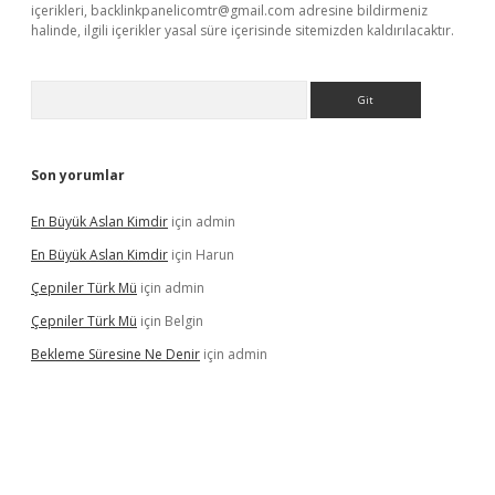
içerikleri,
backlinkpanelicomtr@gmail.com
adresine bildirmeniz
halinde, ilgili içerikler yasal süre içerisinde sitemizden kaldırılacaktır.
Arama
Son yorumlar
En Büyük Aslan Kimdir
için
admin
En Büyük Aslan Kimdir
için
Harun
Çepniler Türk Mü
için
admin
Çepniler Türk Mü
için
Belgin
Bekleme Süresine Ne Denir
için
admin