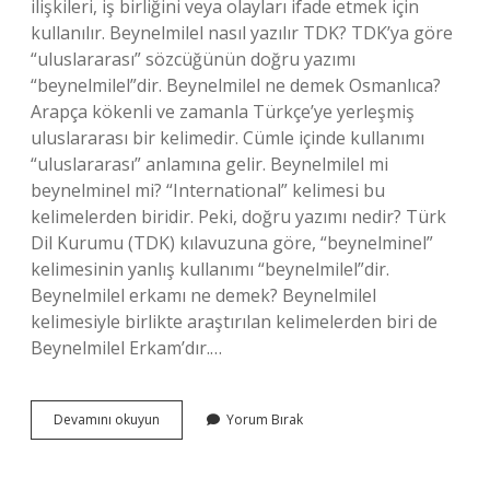
ilişkileri, iş birliğini veya olayları ifade etmek için
kullanılır. Beynelmilel nasıl yazılır TDK? TDK’ya göre
“uluslararası” sözcüğünün doğru yazımı
“beynelmilel”dir. Beynelmilel ne demek Osmanlıca?
Arapça kökenli ve zamanla Türkçe’ye yerleşmiş
uluslararası bir kelimedir. Cümle içinde kullanımı
“uluslararası” anlamına gelir. Beynelmilel mi
beynelminel mi? “International” kelimesi bu
kelimelerden biridir. Peki, doğru yazımı nedir? Türk
Dil Kurumu (TDK) kılavuzuna göre, “beynelminel”
kelimesinin yanlış kullanımı “beynelmilel”dir.
Beynelmilel erkamı ne demek? Beynelmilel
kelimesiyle birlikte araştırılan kelimelerden biri de
Beynelmilel Erkam’dır.…
Beynelmilel
Devamını okuyun
Yorum Bırak
Tdk
Ne
Demek