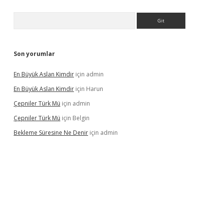
Arama
Son yorumlar
En Büyük Aslan Kimdir
için
admin
En Büyük Aslan Kimdir
için
Harun
Çepniler Türk Mü
için
admin
Çepniler Türk Mü
için
Belgin
Bekleme Süresine Ne Denir
için
admin
gir.net