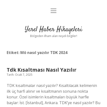
menüyü
Anasayfa
aç
Gizlilik Politikası
Yerel Haber Hikayeleri
Yasal Uyarı
Bölgeden ilham alan neşeli bilgiler!
Hakkımızda
Etiket:
Mö nasıl yazılır TDK 2024
Tdk Kısaltması Nasıl Yazılır
Tarih: Ocak 7, 2025
TDK kısaltmalar nasıl yazılır? Kısaltılacak kelimenin
ilk üç harfi alınır ve kısaltmanın sonuna nokta
konur. Özel isimlerin kısaltmaları büyük harfle
başlar: İst. [İstanbul], Ankara. TDK’ye nasıl yazılır? Bu