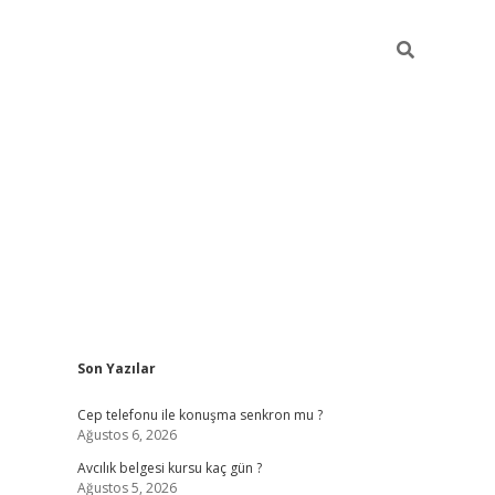
Sidebar
Son Yazılar
betexper güncel giriş
betexpergir.net
Cep telefonu ile konuşma senkron mu ?
Ağustos 6, 2026
Avcılık belgesi kursu kaç gün ?
Ağustos 5, 2026