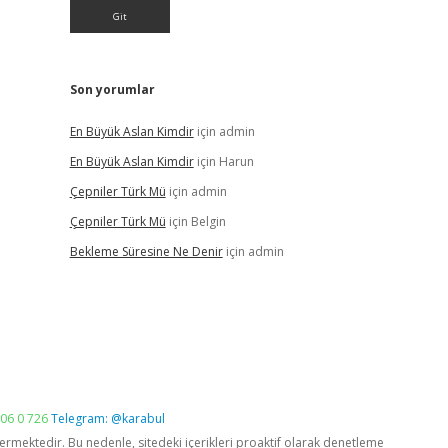
Son yorumlar
En Büyük Aslan Kimdir
için
admin
En Büyük Aslan Kimdir
için
Harun
Çepniler Türk Mü
için
admin
Çepniler Türk Mü
için
Belgin
Bekleme Süresine Ne Denir
için
admin
06 0 726
Telegram: @karabul
vermektedir. Bu nedenle, sitedeki içerikleri proaktif olarak denetleme