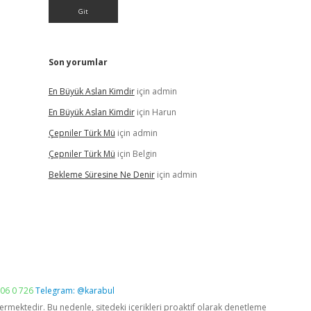
Son yorumlar
En Büyük Aslan Kimdir
için
admin
En Büyük Aslan Kimdir
için
Harun
Çepniler Türk Mü
için
admin
Çepniler Türk Mü
için
Belgin
Bekleme Süresine Ne Denir
için
admin
06 0 726
Telegram: @karabul
vermektedir. Bu nedenle, sitedeki içerikleri proaktif olarak denetleme