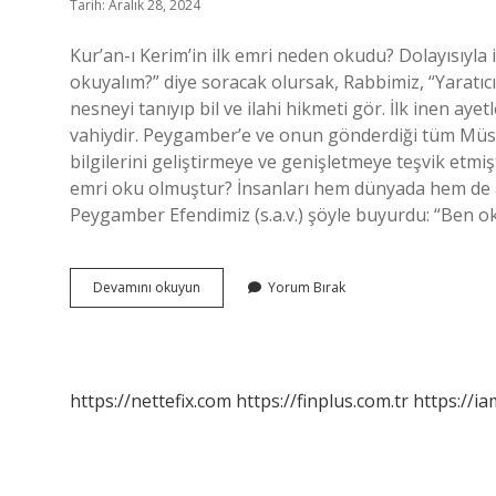
Tarih: Aralık 28, 2024
Kur’an-ı Kerim’in ilk emri neden okudu? Dolayısıyla 
okuyalım?” diye soracak olursak, Rabbimiz, “Yaratıcı 
nesneyi tanıyıp bil ve ilahi hikmeti gör. İlk inen ay
vahiydir. Peygamber’e ve onun gönderdiği tüm Müs
bilgilerini geliştirmeye ve genişletmeye teşvik etm
emri oku olmuştur? İnsanları hem dünyada hem de ah
Peygamber Efendimiz (s.a.v.) şöyle buyurdu: “Ben o
Kuranın
Devamını okuyun
Yorum Bırak
Ilk
Ayeti
Neden
Oku
https://nettefix.com
https://finplus.com.tr
https://ia