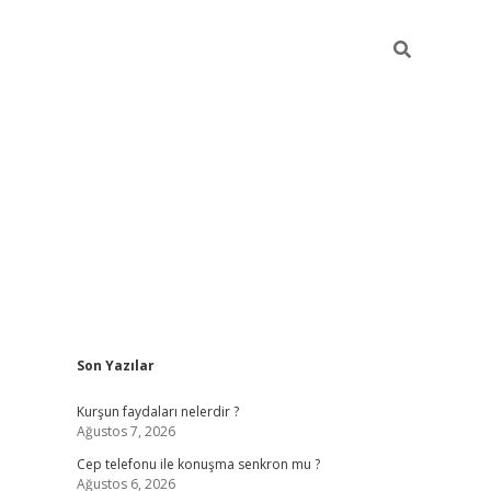
Sidebar
Son Yazılar
betexper güncel giriş
betexpergir.net
Kurşun faydaları nelerdir ?
Ağustos 7, 2026
Cep telefonu ile konuşma senkron mu ?
Ağustos 6, 2026