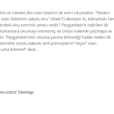
ilim ve hikmet dini olan İslam’ın ilk emri okumaktır. “Neden
olan Rabbinin adıyla oku” (Alak/1) demiştir ki, kâinattaki he
etlerdeki oku emrinin amacı nedir? Peygamber’e indirilen ilk
lümanlara okumayı emretmiş ve onları kalemle yazmaya ve
iştir. Peygamberimiz okuma yazma bilmediği halde neden ilk
irette mutlu edecek dinî prensiplerin “elçisi” olan
kuma bilmem!” dedi.…
mo.com.tr
Sitemap