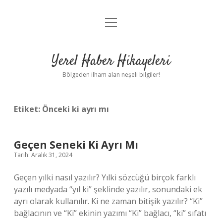
menüyü
Anasayfa
aç
Gizlilik Politikası
Yerel Haber Hikayeleri
Yasal Uyarı
Bölgeden ilham alan neşeli bilgiler!
Hakkımızda
Etiket:
Önceki ki ayrı mı
Geçen Seneki Ki Ayrı Mı
Tarih: Aralık 31, 2024
Geçen yılki nasıl yazılır? Yılki sözcüğü birçok farklı
yazılı medyada “yıl ki” şeklinde yazılır, sonundaki ek
ayrı olarak kullanılır. Ki ne zaman bitişik yazılır? “Ki”
bağlacının ve “Ki” ekinin yazımı “Ki” bağlacı, “ki” sıfatı