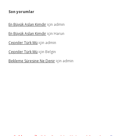
Son yorumlar
En Büyük Aslan Kimdir
için
admin
En Büyük Aslan Kimdir
için
Harun
Çepniler Türk Mü
için
admin
Çepniler Türk Mü
için
Belgin
Bekleme Süresine Ne Denir
için
admin
gir.net