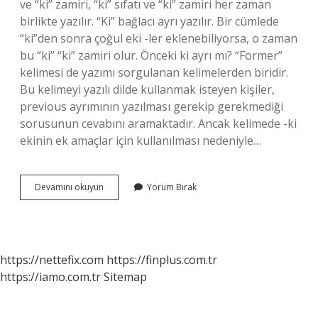
ve “ki” zamiri, “ki” sıfatı ve “ki” zamiri her zaman
birlikte yazılır. “Ki” bağlacı ayrı yazılır. Bir cümlede
“ki”den sonra çoğul eki -ler eklenebiliyorsa, o zaman
bu “ki” “ki” zamiri olur. Önceki ki ayrı mı? “Former”
kelimesi de yazımı sorgulanan kelimelerden biridir.
Bu kelimeyi yazılı dilde kullanmak isteyen kişiler,
previous ayrımının yazılması gerekip gerekmediği
sorusunun cevabını aramaktadır. Ancak kelimede -ki
ekinin ek amaçlar için kullanılması nedeniyle…
Geçen
Devamını okuyun
Yorum Bırak
Seneki
Ki
Ayrı
Mı
https://nettefix.com
https://finplus.com.tr
https://iamo.com.tr
Sitemap