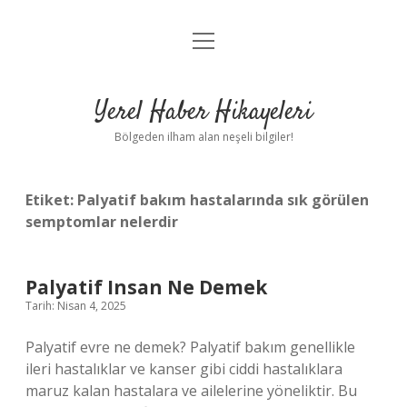
menüyü
Anasayfa
aç
Gizlilik Politikası
Yerel Haber Hikayeleri
Yasal Uyarı
Bölgeden ilham alan neşeli bilgiler!
Hakkımızda
Etiket:
Palyatif bakım hastalarında sık görülen
semptomlar nelerdir
Palyatif Insan Ne Demek
Tarih: Nisan 4, 2025
Palyatif evre ne demek? Palyatif bakım genellikle
ileri hastalıklar ve kanser gibi ciddi hastalıklara
maruz kalan hastalara ve ailelerine yöneliktir. Bu