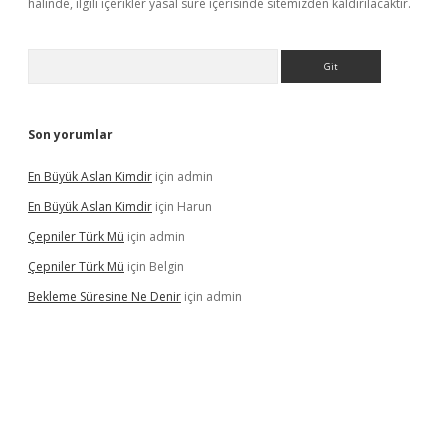
halinde, ilgili içerikler yasal süre içerisinde sitemizden kaldırılacaktır.
Arama
Son yorumlar
En Büyük Aslan Kimdir
için
admin
En Büyük Aslan Kimdir
için
Harun
Çepniler Türk Mü
için
admin
Çepniler Türk Mü
için
Belgin
Bekleme Süresine Ne Denir
için
admin