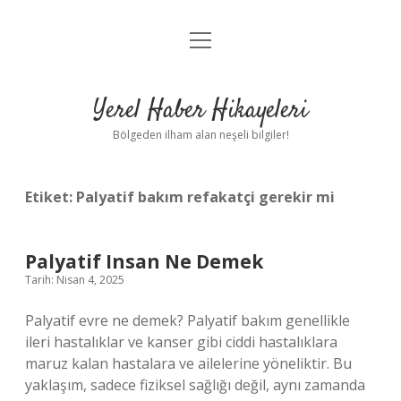
menüyü
Anasayfa
aç
Gizlilik Politikası
Yerel Haber Hikayeleri
Yasal Uyarı
Bölgeden ilham alan neşeli bilgiler!
Hakkımızda
Etiket:
Palyatif bakım refakatçi gerekir mi
Palyatif Insan Ne Demek
Tarih: Nisan 4, 2025
Palyatif evre ne demek? Palyatif bakım genellikle
ileri hastalıklar ve kanser gibi ciddi hastalıklara
maruz kalan hastalara ve ailelerine yöneliktir. Bu
yaklaşım, sadece fiziksel sağlığı değil, aynı zamanda