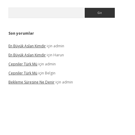
Arama
Son yorumlar
En Büyük Aslan Kimdir
için
admin
En Büyük Aslan Kimdir
için
Harun
Çepniler Türk Mü
için
admin
Çepniler Türk Mü
için
Belgin
Bekleme Süresine Ne Denir
için
admin
gir.net