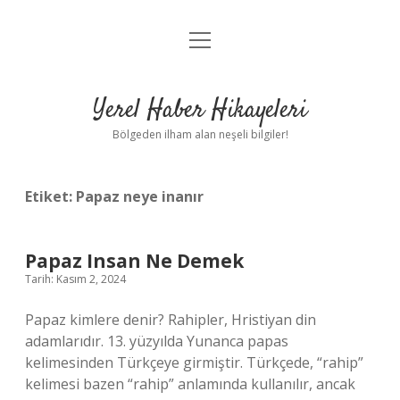
menüyü
Anasayfa
aç
Gizlilik Politikası
Yerel Haber Hikayeleri
Yasal Uyarı
Bölgeden ilham alan neşeli bilgiler!
Hakkımızda
Etiket:
Papaz neye inanır
Papaz Insan Ne Demek
Tarih: Kasım 2, 2024
Papaz kimlere denir? Rahipler, Hristiyan din
adamlarıdır. 13. yüzyılda Yunanca papas
kelimesinden Türkçeye girmiştir. Türkçede, “rahip”
kelimesi bazen “rahip” anlamında kullanılır, ancak