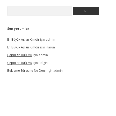
Arama
Son yorumlar
En Büyük Aslan Kimdir
için
admin
En Büyük Aslan Kimdir
için
Harun
Çepniler Türk Mü
için
admin
Çepniler Türk Mü
için
Belgin
Bekleme Süresine Ne Denir
için
admin
xpergir.net