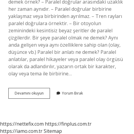
demek örnek? – Paralel doğrular arasındaki uzaklık
her zaman aynıdır. – Paralel doğrular birbirine
yaklaşmaz veya birbirinden ayrılmaz. – Tren rayları
paralel doğrulara örnektir. – Bir otoyolun
zeminindeki kesintisiz beyaz şeritler de paralel
çizgilerdir. Bir şeye paralel olmak ne demek? Aynı
anda gelişen veya aynı özelliklere sahip olan (olay,
düşünce vb.) Paralel bir anlatı ne demek? Paralel
anlatılar, paralel hikayeler veya paralel olay örgüsü
olarak da adlandırılır, yazarın ortak bir karakter,
olay veya tema ile birbirine…
Paralel
Devamını okuyun
Yorum Bırak
Demek
Ne
Anlama
Gelir
https://nettefix.com
https://finplus.com.tr
https://iamo.com.tr
Sitemap