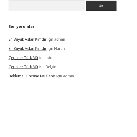
Arama
Son yorumlar
En Büyük Aslan Kimdir
için
admin
En Büyük Aslan Kimdir
için
Harun
Çepniler Türk Mü
için
admin
Çepniler Türk Mü
için
Belgin
Bekleme Süresine Ne Denir
için
admin
gir.net