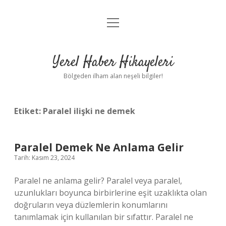
menüyü
Anasayfa
aç
Gizlilik Politikası
Yerel Haber Hikayeleri
Yasal Uyarı
Bölgeden ilham alan neşeli bilgiler!
Hakkımızda
Etiket:
Paralel ilişki ne demek
Paralel Demek Ne Anlama Gelir
Tarih: Kasım 23, 2024
Paralel ne anlama gelir? Paralel veya paralel,
uzunlukları boyunca birbirlerine eşit uzaklıkta olan
doğruların veya düzlemlerin konumlarını
tanımlamak için kullanılan bir sıfattır. Paralel ne