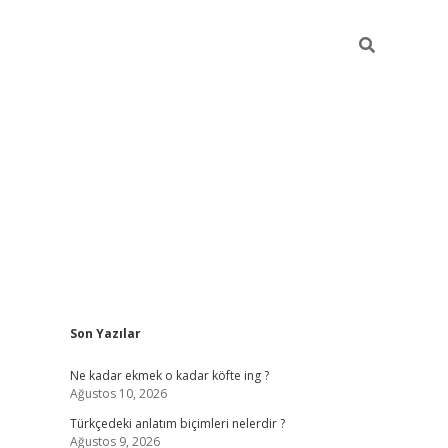
Sidebar
Son Yazılar
betexper güncel giriş
betexpergir.net
Ne kadar ekmek o kadar köfte ing ?
Ağustos 10, 2026
Türkçedeki anlatım biçimleri nelerdir ?
Ağustos 9, 2026