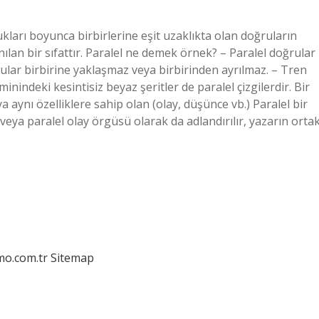
ukları boyunca birbirlerine eşit uzaklıkta olan doğruların
lan bir sıfattır. Paralel ne demek örnek? – Paralel doğrular
rular birbirine yaklaşmaz veya birbirinden ayrılmaz. – Tren
inindeki kesintisiz beyaz şeritler de paralel çizgilerdir. Bir
aynı özelliklere sahip olan (olay, düşünce vb.) Paralel bir
 veya paralel olay örgüsü olarak da adlandırılır, yazarın orta
mo.com.tr
Sitemap