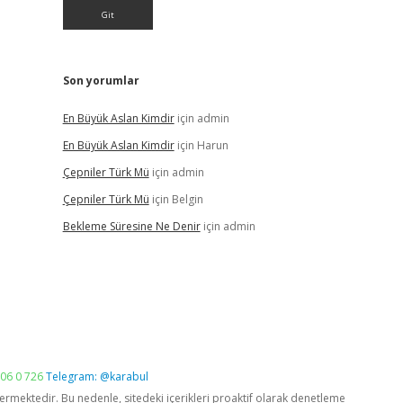
Son yorumlar
En Büyük Aslan Kimdir
için
admin
En Büyük Aslan Kimdir
için
Harun
Çepniler Türk Mü
için
admin
Çepniler Türk Mü
için
Belgin
Bekleme Süresine Ne Denir
için
admin
06 0 726
Telegram: @karabul
vermektedir. Bu nedenle, sitedeki içerikleri proaktif olarak denetleme