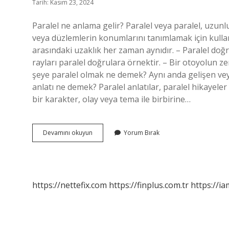
Tarih: Kasım 23, 2024
Paralel ne anlama gelir? Paralel veya paralel, uzunl
veya düzlemlerin konumlarını tanımlamak için kullanı
arasındaki uzaklık her zaman aynıdır. – Paralel doğ
rayları paralel doğrulara örnektir. – Bir otoyolun zem
şeye paralel olmak ne demek? Aynı anda gelişen veya 
anlatı ne demek? Paralel anlatılar, paralel hikayeler
bir karakter, olay veya tema ile birbirine…
Paralel
Devamını okuyun
Yorum Bırak
Demek
Ne
Anlama
Gelir
https://nettefix.com
https://finplus.com.tr
https://ia