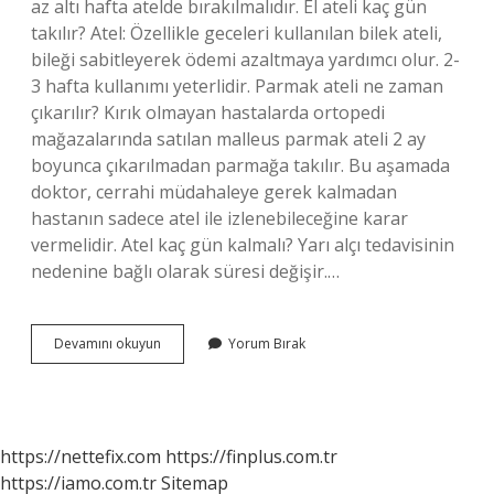
az altı hafta atelde bırakılmalıdır. El ateli kaç gün
takılır? Atel: Özellikle geceleri kullanılan bilek ateli,
bileği sabitleyerek ödemi azaltmaya yardımcı olur. 2-
3 hafta kullanımı yeterlidir. Parmak ateli ne zaman
çıkarılır? Kırık olmayan hastalarda ortopedi
mağazalarında satılan malleus parmak ateli 2 ay
boyunca çıkarılmadan parmağa takılır. Bu aşamada
doktor, cerrahi müdahaleye gerek kalmadan
hastanın sadece atel ile izlenebileceğine karar
vermelidir. Atel kaç gün kalmalı? Yarı alçı tedavisinin
nedenine bağlı olarak süresi değişir.…
El
Devamını okuyun
Yorum Bırak
Parmak
Ateli
Kaç
Gün
Takılır
https://nettefix.com
https://finplus.com.tr
https://iamo.com.tr
Sitemap