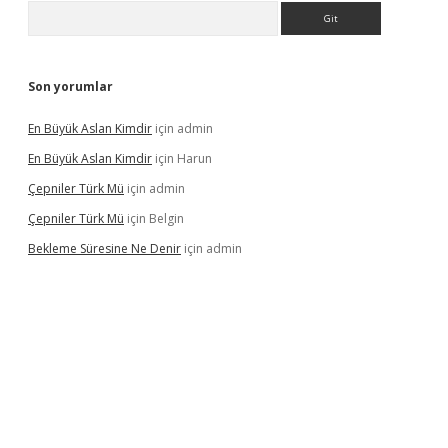
Arama
Son yorumlar
En Büyük Aslan Kimdir
için
admin
En Büyük Aslan Kimdir
için
Harun
Çepniler Türk Mü
için
admin
Çepniler Türk Mü
için
Belgin
Bekleme Süresine Ne Denir
için
admin
gir.net