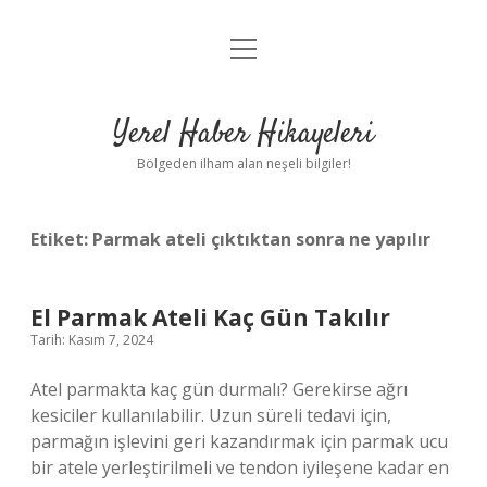
menüyü
Anasayfa
aç
Gizlilik Politikası
Yerel Haber Hikayeleri
Yasal Uyarı
Bölgeden ilham alan neşeli bilgiler!
Hakkımızda
Etiket:
Parmak ateli çıktıktan sonra ne yapılır
El Parmak Ateli Kaç Gün Takılır
Tarih: Kasım 7, 2024
Atel parmakta kaç gün durmalı? Gerekirse ağrı
kesiciler kullanılabilir. Uzun süreli tedavi için,
parmağın işlevini geri kazandırmak için parmak ucu
bir atele yerleştirilmeli ve tendon iyileşene kadar en