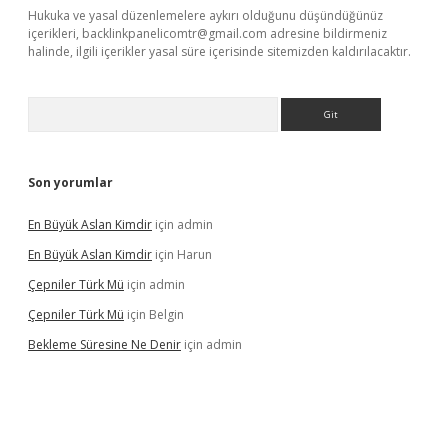
Hukuka ve yasal düzenlemelere aykırı olduğunu düşündüğünüz
içerikleri,
backlinkpanelicomtr@gmail.com
adresine bildirmeniz
halinde, ilgili içerikler yasal süre içerisinde sitemizden kaldırılacaktır.
Arama
Son yorumlar
En Büyük Aslan Kimdir
için
admin
En Büyük Aslan Kimdir
için
Harun
Çepniler Türk Mü
için
admin
Çepniler Türk Mü
için
Belgin
Bekleme Süresine Ne Denir
için
admin