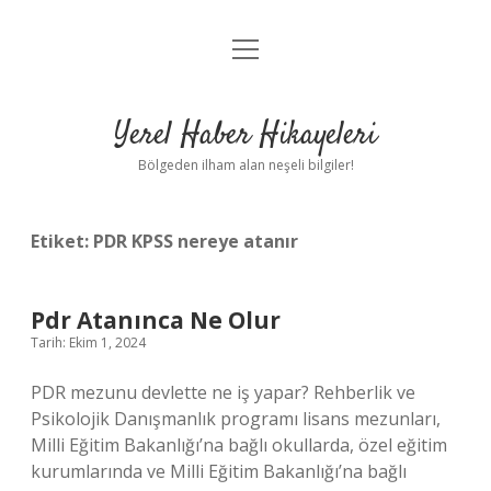
menüyü
Anasayfa
aç
Gizlilik Politikası
Yerel Haber Hikayeleri
Yasal Uyarı
Bölgeden ilham alan neşeli bilgiler!
Hakkımızda
Etiket:
PDR KPSS nereye atanır
Pdr Atanınca Ne Olur
Tarih: Ekim 1, 2024
PDR mezunu devlette ne iş yapar? Rehberlik ve
Psikolojik Danışmanlık programı lisans mezunları,
Milli Eğitim Bakanlığı’na bağlı okullarda, özel eğitim
kurumlarında ve Milli Eğitim Bakanlığı’na bağlı