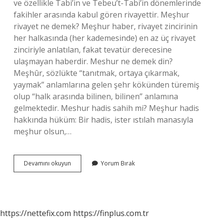
ve özellikle Tabi’in ve Tebeu’t-Tabi’in dönemlerinde
fakihler arasında kabul gören rivayettir. Meşhur
rivayet ne demek? Meşhur haber, rivayet zincirinin
her halkasında (her kademesinde) en az üç rivayet
zinciriyle anlatılan, fakat tevatür derecesine
ulaşmayan haberdir. Meshur ne demek din?
Meşhûr, sözlükte “tanıtmak, ortaya çıkarmak,
yaymak” anlamlarına gelen şehr kökünden türemiş
olup “halk arasında bilinen, bilinen” anlamına
gelmektedir. Meshur hadis sahih mi? Meşhur hadis
hakkında hüküm: Bir hadis, ister ıstılah manasıyla
meşhur olsun,…
Meşhur
Devamını okuyun
Yorum Bırak
Hadis
Ne
Demektir
https://nettefix.com
https://finplus.com.tr