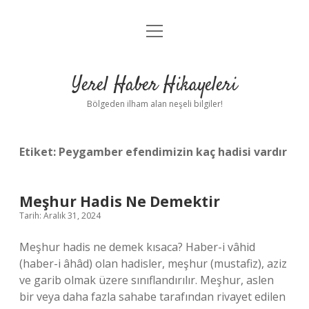
menüyü
Anasayfa
aç
Gizlilik Politikası
Yerel Haber Hikayeleri
Yasal Uyarı
Bölgeden ilham alan neşeli bilgiler!
Hakkımızda
Etiket:
Peygamber efendimizin kaç hadisi vardır
Meşhur Hadis Ne Demektir
Tarih: Aralık 31, 2024
Meşhur hadis ne demek kısaca? Haber-i vâhid
(haber-i âhâd) olan hadisler, meşhur (mustafiz), aziz
ve garib olmak üzere sınıflandırılır. Meşhur, aslen
bir veya daha fazla sahabe tarafından rivayet edilen