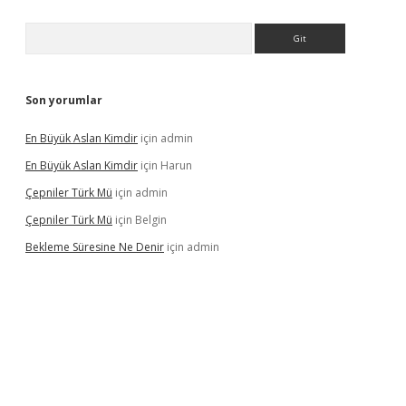
Arama
Son yorumlar
En Büyük Aslan Kimdir
için
admin
En Büyük Aslan Kimdir
için
Harun
Çepniler Türk Mü
için
admin
Çepniler Türk Mü
için
Belgin
Bekleme Süresine Ne Denir
için
admin
gir.net