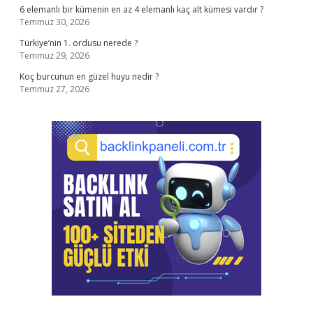
6 elemanlı bir kümenin en az 4 elemanlı kaç alt kümesi vardır ?
Temmuz 30, 2026
Türkiye’nin 1. ordusu nerede ?
Temmuz 29, 2026
Koç burcunun en güzel huyu nedir ?
Temmuz 27, 2026