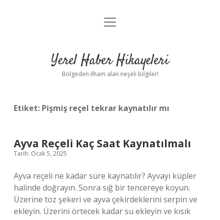
menüyü
Anasayfa
aç
Gizlilik Politikası
Yerel Haber Hikayeleri
Yasal Uyarı
Bölgeden ilham alan neşeli bilgiler!
Hakkımızda
Etiket:
Pişmiş reçel tekrar kaynatılır mı
Ayva Reçeli Kaç Saat Kaynatılmalı
Tarih: Ocak 5, 2025
Ayva reçeli ne kadar süre kaynatılır? Ayvayı küpler
halinde doğrayın. Sonra sığ bir tencereye koyun.
Üzerine toz şekeri ve ayva çekirdeklerini serpin ve
ekleyin. Üzerini örtecek kadar su ekleyin ve kısık