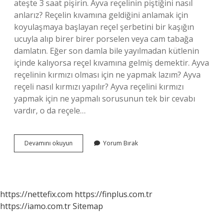
ateşte 3 saat pişirin. Ayva reçelinin piştiğini nasıl
anlarız? Reçelin kıvamına geldiğini anlamak için
koyulaşmaya başlayan reçel şerbetini bir kaşığın
ucuyla alıp birer birer porselen veya cam tabağa
damlatın. Eğer son damla bile yayılmadan kütlenin
içinde kalıyorsa reçel kıvamına gelmiş demektir. Ayva
reçelinin kırmızı olması için ne yapmak lazım? Ayva
reçeli nasıl kırmızı yapılır? Ayva reçelini kırmızı
yapmak için ne yapmalı sorusunun tek bir cevabı
vardır, o da reçele…
Ayva
Devamını okuyun
Yorum Bırak
Reçeli
Kaç
Saat
Kaynatılmalı
https://nettefix.com
https://finplus.com.tr
https://iamo.com.tr
Sitemap