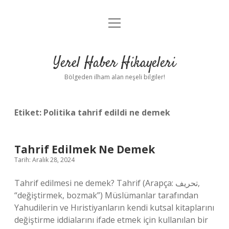
menüyü
Anasayfa
aç
Gizlilik Politikası
Yerel Haber Hikayeleri
Yasal Uyarı
Bölgeden ilham alan neşeli bilgiler!
Hakkımızda
Etiket:
Politika tahrif edildi ne demek
Tahrif Edilmek Ne Demek
Tarih: Aralık 28, 2024
Tahrif edilmesi ne demek? Tahrif (Arapça: تحريف‎,
“değiştirmek, bozmak”) Müslümanlar tarafından
Yahudilerin ve Hıristiyanların kendi kutsal kitaplarını
değiştirme iddialarını ifade etmek için kullanılan bir