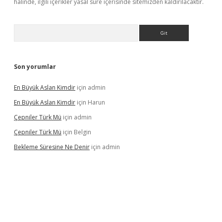
halinde, ilgili içerikler yasal süre içerisinde sitemizden kaldırılacaktır.
Arama
Son yorumlar
En Büyük Aslan Kimdir
için
admin
En Büyük Aslan Kimdir
için
Harun
Çepniler Türk Mü
için
admin
Çepniler Türk Mü
için
Belgin
Bekleme Süresine Ne Denir
için
admin