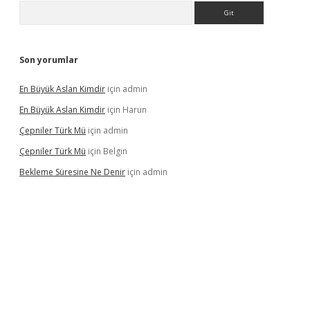
Arama
Son yorumlar
En Büyük Aslan Kimdir
için
admin
En Büyük Aslan Kimdir
için
Harun
Çepniler Türk Mü
için
admin
Çepniler Türk Mü
için
Belgin
Bekleme Süresine Ne Denir
için
admin
rgir.net