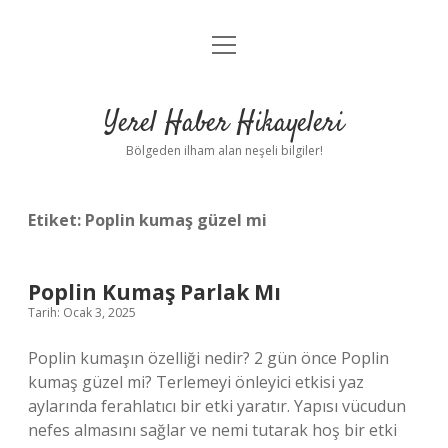
menüyü
Anasayfa
aç
Gizlilik Politikası
Yerel Haber Hikayeleri
Yasal Uyarı
Bölgeden ilham alan neşeli bilgiler!
Hakkımızda
Etiket:
Poplin kumaş güzel mi
Poplin Kumaş Parlak Mı
Tarih: Ocak 3, 2025
Poplin kumaşın özelliği nedir? 2 gün önce Poplin
kumaş güzel mi? Terlemeyi önleyici etkisi yaz
aylarında ferahlatıcı bir etki yaratır. Yapısı vücudun
nefes almasını sağlar ve nemi tutarak hoş bir etki