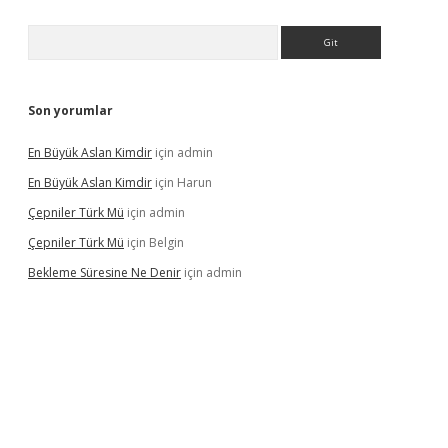
Arama
Son yorumlar
En Büyük Aslan Kimdir
için
admin
En Büyük Aslan Kimdir
için
Harun
Çepniler Türk Mü
için
admin
Çepniler Türk Mü
için
Belgin
Bekleme Süresine Ne Denir
için
admin
rgir.net