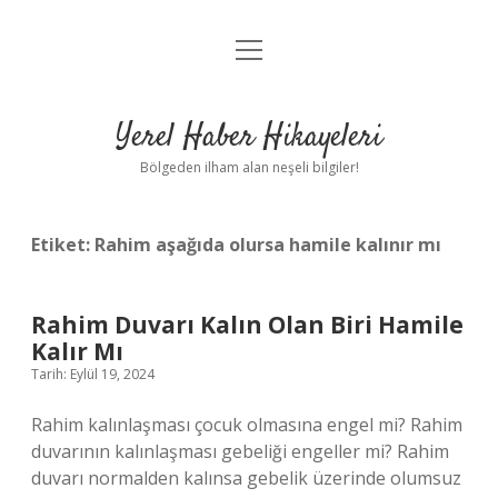
menüyü
Anasayfa
aç
Gizlilik Politikası
Yerel Haber Hikayeleri
Yasal Uyarı
Bölgeden ilham alan neşeli bilgiler!
Hakkımızda
Etiket:
Rahim aşağıda olursa hamile kalınır mı
Rahim Duvarı Kalın Olan Biri Hamile
Kalır Mı
Tarih: Eylül 19, 2024
Rahim kalınlaşması çocuk olmasına engel mi? Rahim
duvarının kalınlaşması gebeliği engeller mi? Rahim
duvarı normalden kalınsa gebelik üzerinde olumsuz