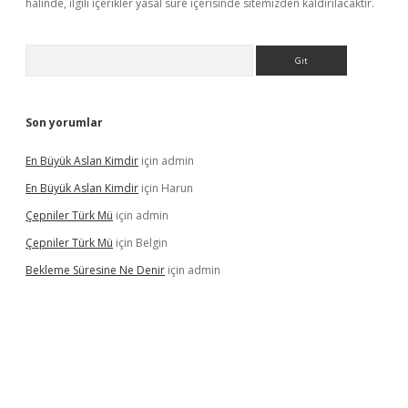
halinde, ilgili içerikler yasal süre içerisinde sitemizden kaldırılacaktır.
Arama
Son yorumlar
En Büyük Aslan Kimdir
için
admin
En Büyük Aslan Kimdir
için
Harun
Çepniler Türk Mü
için
admin
Çepniler Türk Mü
için
Belgin
Bekleme Süresine Ne Denir
için
admin