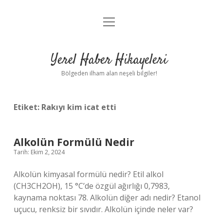
menüyü
Anasayfa
aç
Gizlilik Politikası
Yerel Haber Hikayeleri
Yasal Uyarı
Bölgeden ilham alan neşeli bilgiler!
Hakkımızda
Etiket:
Rakıyı kim icat etti
Alkolün Formülü Nedir
Tarih: Ekim 2, 2024
Alkolün kimyasal formülü nedir? Etil alkol
(CH3CH2OH), 15 °C’de özgül ağırlığı 0,7983,
kaynama noktası 78. Alkolün diğer adı nedir? Etanol
uçucu, renksiz bir sıvıdır. Alkolün içinde neler var?