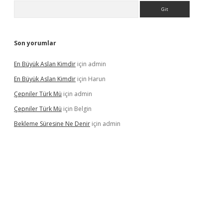
Arama
Son yorumlar
En Büyük Aslan Kimdir
için
admin
En Büyük Aslan Kimdir
için
Harun
Çepniler Türk Mü
için
admin
Çepniler Türk Mü
için
Belgin
Bekleme Süresine Ne Denir
için
admin
gir.net