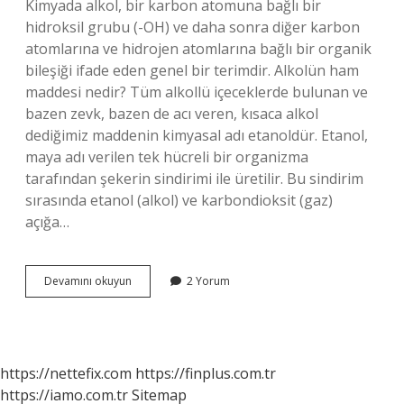
Kimyada alkol, bir karbon atomuna bağlı bir
hidroksil grubu (-OH) ve daha sonra diğer karbon
atomlarına ve hidrojen atomlarına bağlı bir organik
bileşiği ifade eden genel bir terimdir. Alkolün ham
maddesi nedir? Tüm alkollü içeceklerde bulunan ve
bazen zevk, bazen de acı veren, kısaca alkol
dediğimiz maddenin kimyasal adı etanoldür. Etanol,
maya adı verilen tek hücreli bir organizma
tarafından şekerin sindirimi ile üretilir. Bu sindirim
sırasında etanol (alkol) ve karbondioksit (gaz)
açığa…
Alkolün
Devamını okuyun
2 Yorum
Formülü
Nedir
https://nettefix.com
https://finplus.com.tr
https://iamo.com.tr
Sitemap