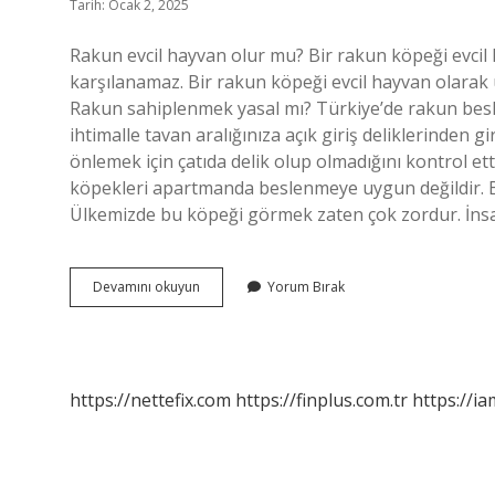
Tarih: Ocak 2, 2025
Rakun evcil hayvan olur mu? Bir rakun köpeği evcil h
karşılanamaz. Bir rakun köpeği evcil hayvan olarak u
Rakun sahiplenmek yasal mı? Türkiye’de rakun besl
ihtimalle tavan aralığınıza açık giriş deliklerinden g
önlemek için çatıda delik olup olmadığını kontrol e
köpekleri apartmanda beslenmeye uygun değildir. 
Ülkemizde bu köpeği görmek zaten çok zordur. İns
Rakun
Devamını okuyun
Yorum Bırak
Evcil
Olur
Mu
https://nettefix.com
https://finplus.com.tr
https://ia