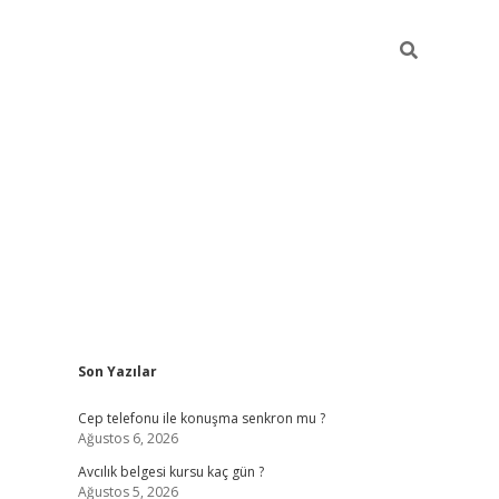
Sidebar
Son Yazılar
betexper güncel giriş
betexpergir.net
Cep telefonu ile konuşma senkron mu ?
Ağustos 6, 2026
Avcılık belgesi kursu kaç gün ?
Ağustos 5, 2026