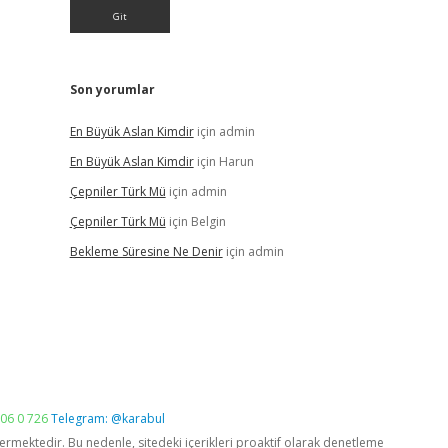
Son yorumlar
En Büyük Aslan Kimdir
için
admin
En Büyük Aslan Kimdir
için
Harun
Çepniler Türk Mü
için
admin
Çepniler Türk Mü
için
Belgin
Bekleme Süresine Ne Denir
için
admin
06 0 726
Telegram: @karabul
vermektedir. Bu nedenle, sitedeki içerikleri proaktif olarak denetleme