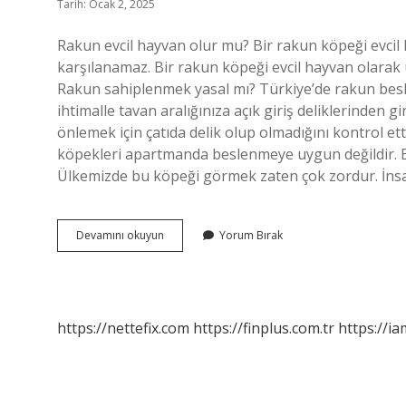
Tarih: Ocak 2, 2025
Rakun evcil hayvan olur mu? Bir rakun köpeği evcil h
karşılanamaz. Bir rakun köpeği evcil hayvan olarak u
Rakun sahiplenmek yasal mı? Türkiye’de rakun besl
ihtimalle tavan aralığınıza açık giriş deliklerinden g
önlemek için çatıda delik olup olmadığını kontrol e
köpekleri apartmanda beslenmeye uygun değildir. 
Ülkemizde bu köpeği görmek zaten çok zordur. İns
Rakun
Devamını okuyun
Yorum Bırak
Evcil
Olur
Mu
https://nettefix.com
https://finplus.com.tr
https://ia