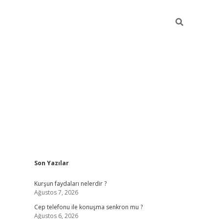
Sidebar
Son Yazılar
betexper güncel giriş
betexpergir.net
Kurşun faydaları nelerdir ?
Ağustos 7, 2026
Cep telefonu ile konuşma senkron mu ?
Ağustos 6, 2026