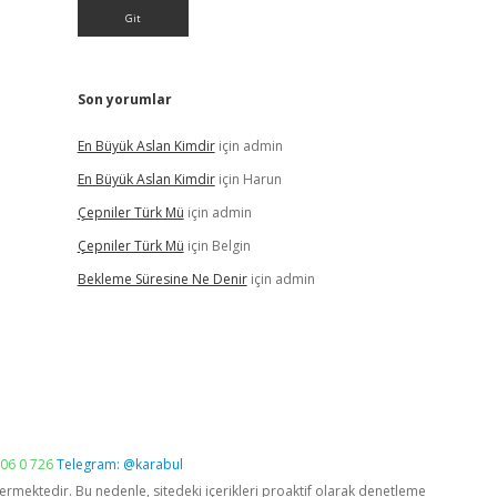
Son yorumlar
En Büyük Aslan Kimdir
için
admin
En Büyük Aslan Kimdir
için
Harun
Çepniler Türk Mü
için
admin
Çepniler Türk Mü
için
Belgin
Bekleme Süresine Ne Denir
için
admin
06 0 726
Telegram: @karabul
vermektedir. Bu nedenle, sitedeki içerikleri proaktif olarak denetleme