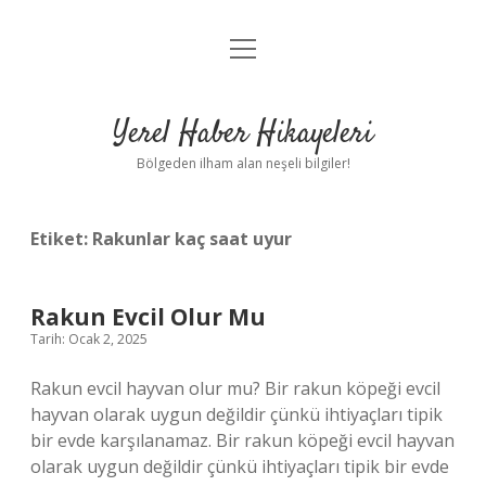
menüyü
Anasayfa
aç
Gizlilik Politikası
Yerel Haber Hikayeleri
Yasal Uyarı
Bölgeden ilham alan neşeli bilgiler!
Hakkımızda
Etiket:
Rakunlar kaç saat uyur
Rakun Evcil Olur Mu
Tarih: Ocak 2, 2025
Rakun evcil hayvan olur mu? Bir rakun köpeği evcil
hayvan olarak uygun değildir çünkü ihtiyaçları tipik
bir evde karşılanamaz. Bir rakun köpeği evcil hayvan
olarak uygun değildir çünkü ihtiyaçları tipik bir evde