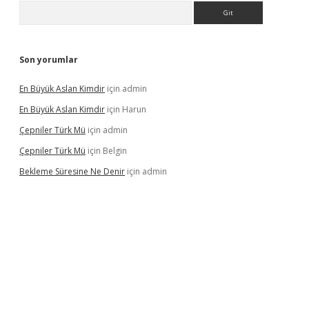
Arama
Son yorumlar
En Büyük Aslan Kimdir
için
admin
En Büyük Aslan Kimdir
için
Harun
Çepniler Türk Mü
için
admin
Çepniler Türk Mü
için
Belgin
Bekleme Süresine Ne Denir
için
admin
gir.net