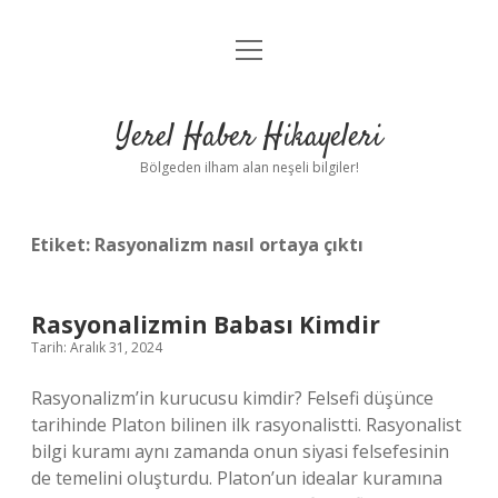
menüyü
Anasayfa
aç
Gizlilik Politikası
Yerel Haber Hikayeleri
Yasal Uyarı
Bölgeden ilham alan neşeli bilgiler!
Hakkımızda
Etiket:
Rasyonalizm nasıl ortaya çıktı
Rasyonalizmin Babası Kimdir
Tarih: Aralık 31, 2024
Rasyonalizm’in kurucusu kimdir? Felsefi düşünce
tarihinde Platon bilinen ilk rasyonalistti. Rasyonalist
bilgi kuramı aynı zamanda onun siyasi felsefesinin
de temelini oluşturdu. Platon’un idealar kuramına