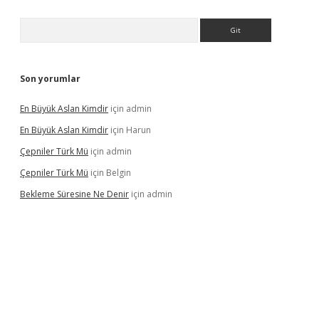
Arama
Son yorumlar
En Büyük Aslan Kimdir
için
admin
En Büyük Aslan Kimdir
için
Harun
Çepniler Türk Mü
için
admin
Çepniler Türk Mü
için
Belgin
Bekleme Süresine Ne Denir
için
admin
gir.net