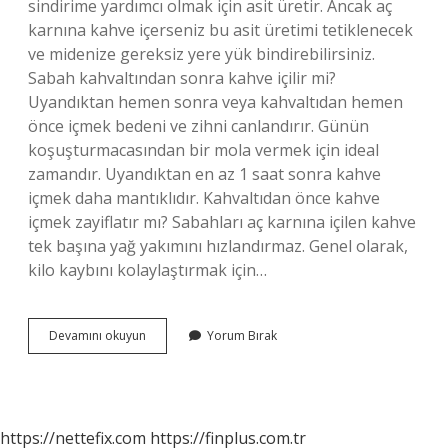
sindirime yardımcı olmak için asit üretir. Ancak aç
karnına kahve içerseniz bu asit üretimi tetiklenecek
ve midenize gereksiz yere yük bindirebilirsiniz.
Sabah kahvaltından sonra kahve içilir mi?
Uyandıktan hemen sonra veya kahvaltıdan hemen
önce içmek bedeni ve zihni canlandırır. Günün
koşuşturmacasından bir mola vermek için ideal
zamandır. Uyandıktan en az 1 saat sonra kahve
içmek daha mantıklıdır. Kahvaltıdan önce kahve
içmek zayiflatır mı? Sabahları aç karnına içilen kahve
tek başına yağ yakımını hızlandırmaz. Genel olarak,
kilo kaybını kolaylaştırmak için…
Kahve
Devamını okuyun
Yorum Bırak
Kahvaltıdan
Önce
Mi
Sonra
Mı
https://nettefix.com
https://finplus.com.tr