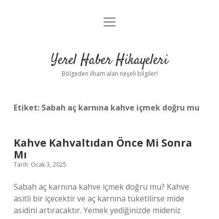
menüyü
Anasayfa
aç
Gizlilik Politikası
Yerel Haber Hikayeleri
Yasal Uyarı
Bölgeden ilham alan neşeli bilgiler!
Hakkımızda
Etiket:
Sabah aç karnına kahve içmek doğru mu
Kahve Kahvaltıdan Önce Mi Sonra
Mı
Tarih: Ocak 3, 2025
Sabah aç karnına kahve içmek doğru mu? Kahve
asitli bir içecektir ve aç karnına tüketilirse mide
asidini artıracaktır. Yemek yediğinizde mideniz