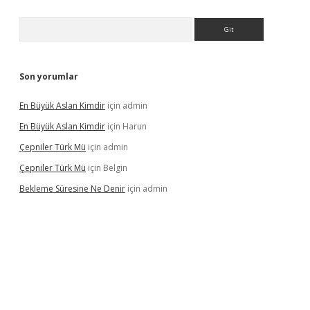
Arama
Son yorumlar
En Büyük Aslan Kimdir
için
admin
En Büyük Aslan Kimdir
için
Harun
Çepniler Türk Mü
için
admin
Çepniler Türk Mü
için
Belgin
Bekleme Süresine Ne Denir
için
admin
gir.net