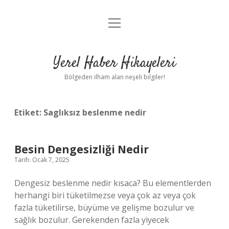
menüyü
Anasayfa
aç
Gizlilik Politikası
Yerel Haber Hikayeleri
Yasal Uyarı
Bölgeden ilham alan neşeli bilgiler!
Hakkımızda
Etiket:
Saglıksız beslenme nedir
Besin Dengesizliği Nedir
Tarih: Ocak 7, 2025
Dengesiz beslenme nedir kısaca? Bu elementlerden
herhangi biri tüketilmezse veya çok az veya çok
fazla tüketilirse, büyüme ve gelişme bozulur ve
sağlık bozulur. Gerekenden fazla yiyecek