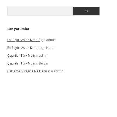
Arama
Son yorumlar
En Büyük Aslan Kimdir
için
admin
En Büyük Aslan Kimdir
için
Harun
Çepniler Türk Mü
için
admin
Çepniler Türk Mü
için
Belgin
Bekleme Süresine Ne Denir
için
admin
gir.net