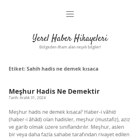
menüyü
Anasayfa
aç
Gizlilik Politikası
Yerel Haber Hikayeleri
Yasal Uyarı
Bölgeden ilham alan neşeli bilgiler!
Hakkımızda
Etiket:
Sahih hadis ne demek kısaca
Meşhur Hadis Ne Demektir
Tarih: Aralık 31, 2024
Meşhur hadis ne demek kısaca? Haber-i vâhid
(haber-i âhâd) olan hadisler, meşhur (mustafiz), aziz
ve garib olmak üzere sınıflandırılır. Meşhur, aslen
bir veya daha fazla sahabe tarafından rivayet edilen