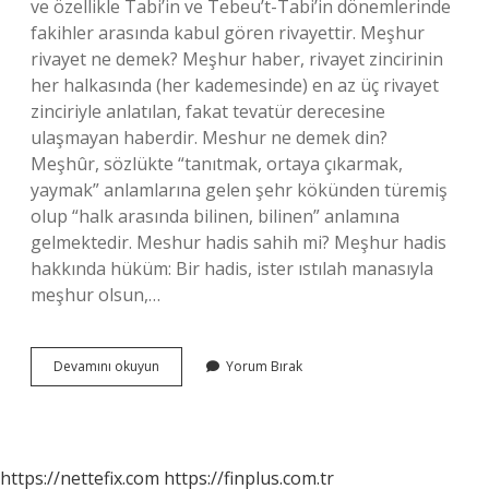
ve özellikle Tabi’in ve Tebeu’t-Tabi’in dönemlerinde
fakihler arasında kabul gören rivayettir. Meşhur
rivayet ne demek? Meşhur haber, rivayet zincirinin
her halkasında (her kademesinde) en az üç rivayet
zinciriyle anlatılan, fakat tevatür derecesine
ulaşmayan haberdir. Meshur ne demek din?
Meşhûr, sözlükte “tanıtmak, ortaya çıkarmak,
yaymak” anlamlarına gelen şehr kökünden türemiş
olup “halk arasında bilinen, bilinen” anlamına
gelmektedir. Meshur hadis sahih mi? Meşhur hadis
hakkında hüküm: Bir hadis, ister ıstılah manasıyla
meşhur olsun,…
Meşhur
Devamını okuyun
Yorum Bırak
Hadis
Ne
Demektir
https://nettefix.com
https://finplus.com.tr