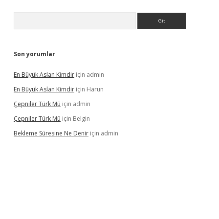
Arama
Son yorumlar
En Büyük Aslan Kimdir
için
admin
En Büyük Aslan Kimdir
için
Harun
Çepniler Türk Mü
için
admin
Çepniler Türk Mü
için
Belgin
Bekleme Süresine Ne Denir
için
admin
rgir.net