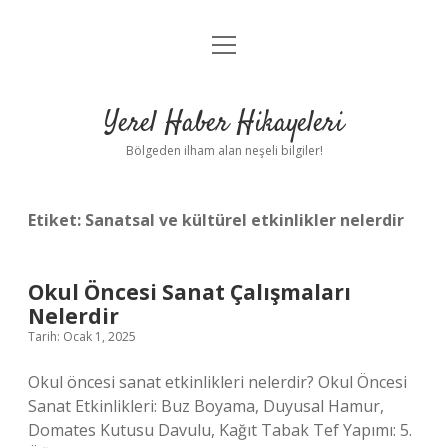
menüyü
Anasayfa
aç
Gizlilik Politikası
Yerel Haber Hikayeleri
Yasal Uyarı
Bölgeden ilham alan neşeli bilgiler!
Hakkımızda
Etiket:
Sanatsal ve kültürel etkinlikler nelerdir
Okul Öncesi Sanat Çalışmaları
Nelerdir
Tarih: Ocak 1, 2025
Okul öncesi sanat etkinlikleri nelerdir? Okul Öncesi
Sanat Etkinlikleri: Buz Boyama, Duyusal Hamur,
Domates Kutusu Davulu, Kağıt Tabak Tef Yapımı: 5.