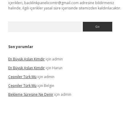
içerikleri,
backlinkpanelicomtr@gmail.com
adresine bildirmeniz
halinde, ilgili içerikler yasal süre içerisinde sitemizden kaldırılacaktır.
Arama
Son yorumlar
En Büyük Aslan Kimdir
için
admin
En Büyük Aslan Kimdir
için
Harun
Çepniler Türk Mü
için
admin
Çepniler Türk Mü
için
Belgin
Bekleme Süresine Ne Denir
için
admin