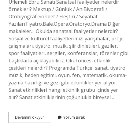
Üflemeli Ebru Sanatı Sanatsal faaliyetler nelerdir
örnekleri? Mektup / Günlük / AnıBiyografi /
Otobiyografi.Sohbet / Eleştiri / Seyahat
YazılarıTiyatro.Bale.Opera.Oratoryo.Drama.Diğer
makaleler… Okulda sanatsal faaliyetler nelerdir?
Sosyal ve kültürel faaliyetlerimizi yarışmalar, proje
çalışmaları, tiyatro, müzik, şiir dinletileri, geziler,
spor faaliyetleri, sergiler, konferanslar, törenler gibi
başlıklarla açıklayabiliriz. Okul öncesi etkinlik
çeşitleri nelerdir? Programda Türkçe, sanat, tiyatro,
müzik, beden eğitimi, oyun, fen, matematik, okuma-
yazma hazırlığı ve gezi gibi etkinlikler yer alıyor.
Sanat etkinlikleri hangi etkinlik grubu içinde yer
alır? Sanat etkinliklerinin çoğunlukla bireysel…
Okul
Devamını okuyun
Yorum Bırak
Öncesi
Sanat
Çalışmaları