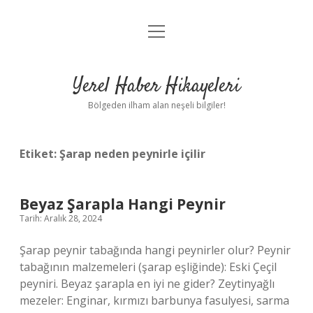
menüyü
Anasayfa
aç
Gizlilik Politikası
Yerel Haber Hikayeleri
Yasal Uyarı
Bölgeden ilham alan neşeli bilgiler!
Hakkımızda
Etiket:
Şarap neden peynirle içilir
Beyaz Şarapla Hangi Peynir
Tarih: Aralık 28, 2024
Şarap peynir tabağında hangi peynirler olur? Peynir
tabağının malzemeleri (şarap eşliğinde): Eski Çeçil
peyniri. Beyaz şarapla en iyi ne gider? Zeytinyağlı
mezeler: Enginar, kırmızı barbunya fasulyesi, sarma