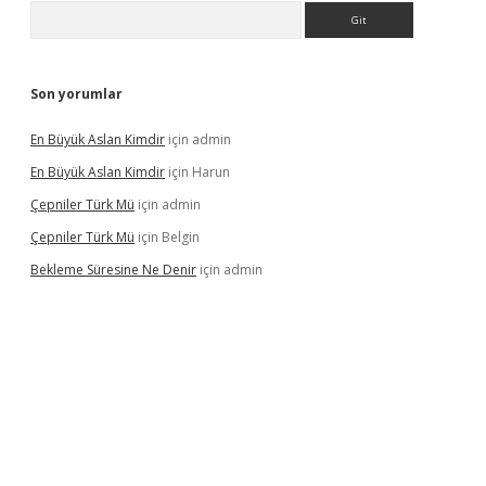
Arama
Son yorumlar
En Büyük Aslan Kimdir
için
admin
En Büyük Aslan Kimdir
için
Harun
Çepniler Türk Mü
için
admin
Çepniler Türk Mü
için
Belgin
Bekleme Süresine Ne Denir
için
admin
er güncel giriş
betexpergir.net