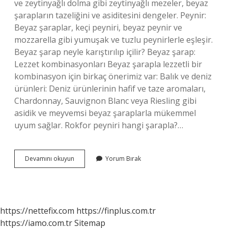
ve zeytinyağlı dolma gibi zeytinyağlı mezeler, beyaz
şarapların tazeliğini ve asiditesini dengeler. Peynir:
Beyaz şaraplar, keçi peyniri, beyaz peynir ve
mozzarella gibi yumuşak ve tuzlu peynirlerle eşleşir.
Beyaz şarap neyle karıştırılıp içilir? Beyaz şarap:
Lezzet kombinasyonları Beyaz şarapla lezzetli bir
kombinasyon için birkaç önerimiz var: Balık ve deniz
ürünleri: Deniz ürünlerinin hafif ve taze aromaları,
Chardonnay, Sauvignon Blanc veya Riesling gibi
asidik ve meyvemsi beyaz şaraplarla mükemmel
uyum sağlar. Rokfor peyniri hangi şarapla?…
Beyaz
Devamını okuyun
Yorum Bırak
Şarapla
Hangi
Peynir
https://nettefix.com
https://finplus.com.tr
https://iamo.com.tr
Sitemap