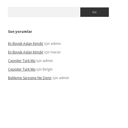
Arama
Son yorumlar
En Büyük Aslan Kimdir
için
admin
En Büyük Aslan Kimdir
için
Harun
Çepniler Türk Mü
için
admin
Çepniler Türk Mü
için
Belgin
Bekleme Süresine Ne Denir
için
admin
ir.net