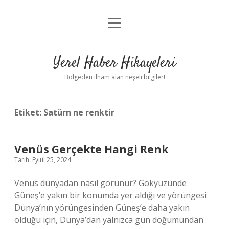
menüyü
Anasayfa
aç
Gizlilik Politikası
Yerel Haber Hikayeleri
Yasal Uyarı
Bölgeden ilham alan neşeli bilgiler!
Hakkımızda
Etiket:
Satürn ne renktir
Venüs Gerçekte Hangi Renk
Tarih: Eylül 25, 2024
Venüs dünyadan nasıl görünür? Gökyüzünde
Güneş’e yakın bir konumda yer aldığı ve yörüngesi
Dünya’nın yörüngesinden Güneş’e daha yakın
olduğu için, Dünya’dan yalnızca gün doğumundan