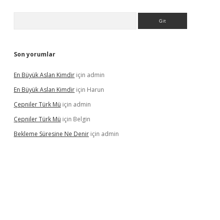
Arama
Son yorumlar
En Büyük Aslan Kimdir
için
admin
En Büyük Aslan Kimdir
için
Harun
Çepniler Türk Mü
için
admin
Çepniler Türk Mü
için
Belgin
Bekleme Süresine Ne Denir
için
admin
gir.net