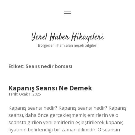
menüyü
Anasayfa
aç
Gizlilik Politikası
Yerel Haber Hikayeleri
Yasal Uyarı
Bölgeden ilham alan neşeli bilgiler!
Hakkımızda
Etiket:
Seans nedir borsası
Kapanış Seansı Ne Demek
Tarih: Ocak 1, 2025
Kapanış seansı nedir? Kapanış seansı nedir? Kapanış
seansı, daha önce gerçekleşmemiş emirlerin ve o
seansta girilen yeni emirlerin eşleştirilerek kapanış
fiyatının belirlendiği bir zaman dilimidir. O seansın