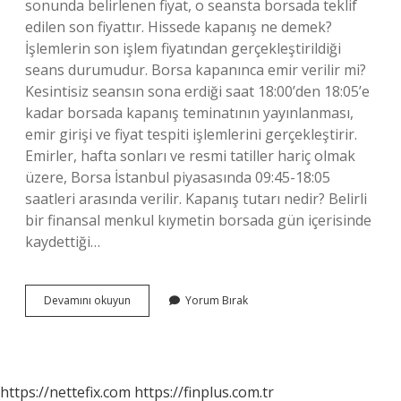
sonunda belirlenen fiyat, o seansta borsada teklif
edilen son fiyattır. Hissede kapanış ne demek?
İşlemlerin son işlem fiyatından gerçekleştirildiği
seans durumudur. Borsa kapanınca emir verilir mi?
Kesintisiz seansın sona erdiği saat 18:00’den 18:05’e
kadar borsada kapanış teminatının yayınlanması,
emir girişi ve fiyat tespiti işlemlerini gerçekleştirir.
Emirler, hafta sonları ve resmi tatiller hariç olmak
üzere, Borsa İstanbul piyasasında 09:45-18:05
saatleri arasında verilir. Kapanış tutarı nedir? Belirli
bir finansal menkul kıymetin borsada gün içerisinde
kaydettiği…
Kapanış
Devamını okuyun
Yorum Bırak
Seansı
Ne
Demek
https://nettefix.com
https://finplus.com.tr