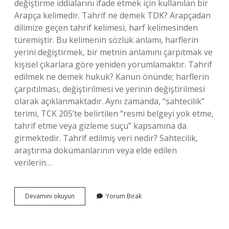
değiştirme iddialarını ifade etmek için kullanılan bir
Arapça kelimedir. Tahrif ne demek TDK? Arapçadan
dilimize geçen tahrif kelimesi, harf kelimesinden
türemiştir. Bu kelimenin sözlük anlamı, harflerin
yerini değiştirmek, bir metnin anlamını çarpıtmak ve
kişisel çıkarlara göre yeniden yorumlamaktır. Tahrif
edilmek ne demek hukuk? Kanun önünde; harflerin
çarpıtılması, değiştirilmesi ve yerinin değiştirilmesi
olarak açıklanmaktadır. Aynı zamanda, “sahtecilik”
terimi, TCK 205’te belirtilen “resmi belgeyi yok etme,
tahrif etme veya gizleme suçu” kapsamına da
girmektedir. Tahrif edilmiş veri nedir? Sahtecilik,
araştırma dokümanlarının veya elde edilen
verilerin…
Tahrif
Devamını okuyun
Yorum Bırak
Edilmek
Ne
Demek