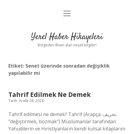
menüyü
Anasayfa
aç
Gizlilik Politikası
Yerel Haber Hikayeleri
Yasal Uyarı
Bölgeden ilham alan neşeli bilgiler!
Hakkımızda
Etiket:
Senet üzerinde sonradan değişiklik
yapılabilir mi
Tahrif Edilmek Ne Demek
Tarih: Aralık 28, 2024
Tahrif edilmesi ne demek? Tahrif (Arapça: تحريف‎,
“değiştirmek, bozmak”) Müslümanlar tarafından
Yahudilerin ve Hıristiyanların kendi kutsal kitaplarını