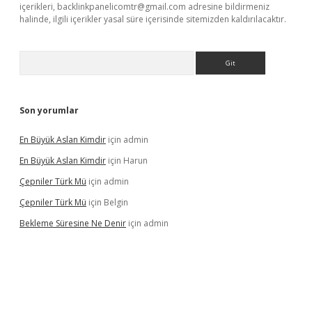
içerikleri,
backlinkpanelicomtr@gmail.com
adresine bildirmeniz
halinde, ilgili içerikler yasal süre içerisinde sitemizden kaldırılacaktır.
Arama
Son yorumlar
En Büyük Aslan Kimdir
için
admin
En Büyük Aslan Kimdir
için
Harun
Çepniler Türk Mü
için
admin
Çepniler Türk Mü
için
Belgin
Bekleme Süresine Ne Denir
için
admin