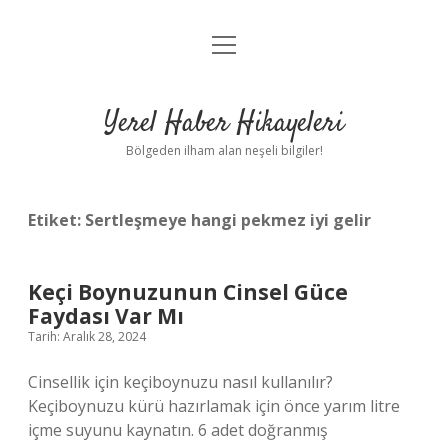
menüyü
Anasayfa
aç
Gizlilik Politikası
Yerel Haber Hikayeleri
Yasal Uyarı
Bölgeden ilham alan neşeli bilgiler!
Hakkımızda
Etiket:
Sertleşmeye hangi pekmez iyi gelir
Keçi Boynuzunun Cinsel Güce
Faydası Var Mı
Tarih: Aralık 28, 2024
Cinsellik için keçiboynuzu nasıl kullanılır?
Keçiboynuzu kürü hazırlamak için önce yarım litre
içme suyunu kaynatın. 6 adet doğranmış