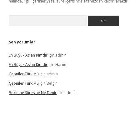
halinde, ilgili içerikler yasal süre içerisinde sitemizden kaldırılacaktır.
Arama
Son yorumlar
En Büyük Aslan Kimdir
için
admin
En Büyük Aslan Kimdir
için
Harun
Çepniler Türk Mü
için
admin
Çepniler Türk Mü
için
Belgin
Bekleme Süresine Ne Denir
için
admin