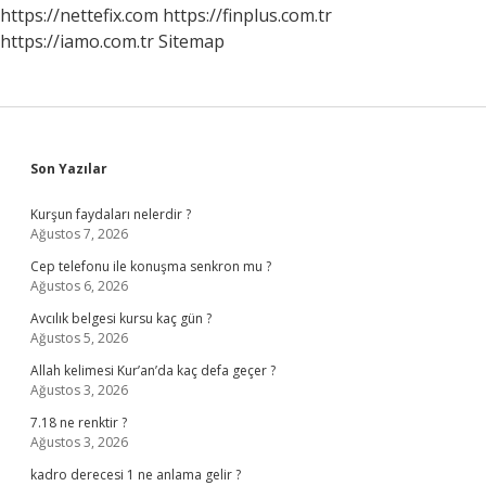
Var
https://nettefix.com
https://finplus.com.tr
Mı
https://iamo.com.tr
Sitemap
Sidebar
Son Yazılar
Kurşun faydaları nelerdir ?
Ağustos 7, 2026
Cep telefonu ile konuşma senkron mu ?
Ağustos 6, 2026
Avcılık belgesi kursu kaç gün ?
Ağustos 5, 2026
Allah kelimesi Kur’an’da kaç defa geçer ?
Ağustos 3, 2026
7.18 ne renktir ?
Ağustos 3, 2026
kadro derecesi 1 ne anlama gelir ?