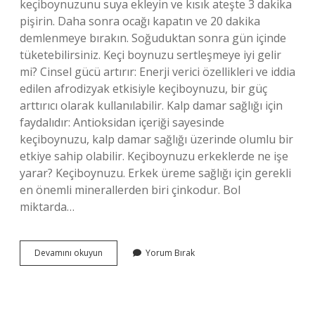
keçiboynuzunu suya ekleyin ve kısık ateşte 3 dakika
pişirin. Daha sonra ocağı kapatın ve 20 dakika
demlenmeye bırakın. Soğuduktan sonra gün içinde
tüketebilirsiniz. Keçi boynuzu sertleşmeye iyi gelir
mi? Cinsel gücü artırır: Enerji verici özellikleri ve iddia
edilen afrodizyak etkisiyle keçiboynuzu, bir güç
arttırıcı olarak kullanılabilir. Kalp damar sağlığı için
faydalıdır: Antioksidan içeriği sayesinde
keçiboynuzu, kalp damar sağlığı üzerinde olumlu bir
etkiye sahip olabilir. Keçiboynuzu erkeklerde ne işe
yarar? Keçiboynuzu. Erkek üreme sağlığı için gerekli
en önemli minerallerden biri çinkodur. Bol
miktarda…
Keçi
Devamını okuyun
Yorum Bırak
Boynuzunun
Cinsel
Güce
Faydası