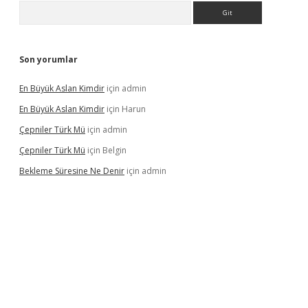
Arama
Son yorumlar
En Büyük Aslan Kimdir
için
admin
En Büyük Aslan Kimdir
için
Harun
Çepniler Türk Mü
için
admin
Çepniler Türk Mü
için
Belgin
Bekleme Süresine Ne Denir
için
admin
gir.net