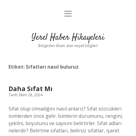
menüyü
Anasayfa
aç
Gizlilik Politikası
Yerel Haber Hikayeleri
Yasal Uyarı
Bölgeden ilham alan neşeli bilgiler!
Hakkımızda
Etiket:
Sıfatları nasıl buluruz
Daha Sıfat Mı
Tarih: Ekim 28, 2024
Sıfat olup olmadığını nasıl anlarız? Sıfat sözcükleri
isimlerden önce gelir. İsimlerin durumunu, rengini,
şeklini, boyutunu ve sayısını belirtirler. Sıfat adları
nelerdir? Belirtme sıfatları, belirsiz sıfatlar, işaret