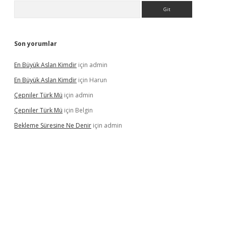
Arama
Son yorumlar
En Büyük Aslan Kimdir
için
admin
En Büyük Aslan Kimdir
için
Harun
Çepniler Türk Mü
için
admin
Çepniler Türk Mü
için
Belgin
Bekleme Süresine Ne Denir
için
admin
rgir.net