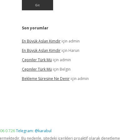
Son yorumlar
En Büyük Aslan Kimdir
için
admin
En Büyük Aslan Kimdir
için
Harun
Çepniler Türk Mü
için
admin
Çepniler Türk Mü
için
Belgin
Bekleme Süresine Ne Denir
için
admin
06 0 726
Telegram: @karabul
vermektedir. Bu nedenle, sitedeki içerikleri proaktif olarak denetleme