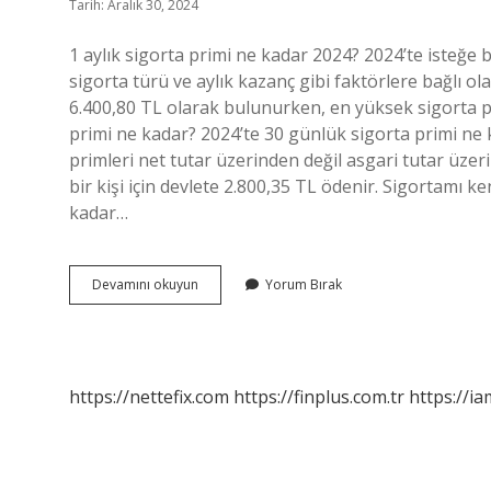
Tarih: Aralık 30, 2024
1 aylık sigorta primi ne kadar 2024? 2024’te isteğe b
sigorta türü ve aylık kazanç gibi faktörlere bağlı o
6.400,80 TL olarak bulunurken, en yüksek sigorta p
primi ne kadar? 2024’te 30 günlük sigorta primi ne 
primleri net tutar üzerinden değil asgari tutar üzer
bir kişi için devlete 2.800,35 TL ödenir. Sigortamı 
kadar…
Aylık
Devamını okuyun
Yorum Bırak
Prim
Ödeme
Ne
Kadar
https://nettefix.com
https://finplus.com.tr
https://ia