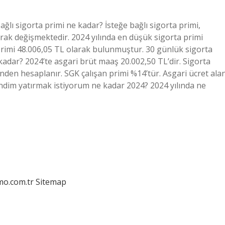
ağlı sigorta primi ne kadar? İsteğe bağlı sigorta primi,
larak değişmektedir. 2024 yılında en düşük sigorta primi
rimi 48.006,05 TL olarak bulunmuştur. 30 günlük sigorta
kadar? 2024’te asgari brüt maaş 20.002,50 TL’dir. Sigorta
inden hesaplanır. SGK çalışan primi %14’tür. Asgari ücret ala
kendim yatırmak istiyorum ne kadar 2024? 2024 yılında ne
mo.com.tr
Sitemap