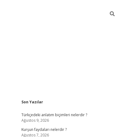
Sidebar
Son Yazılar
betexper güncel giriş
betexpergir.net
Türkçedeki anlatım biçimleri nelerdir ?
Ağustos 9, 2026
Kurşun faydaları nelerdir ?
Ağustos 7, 2026