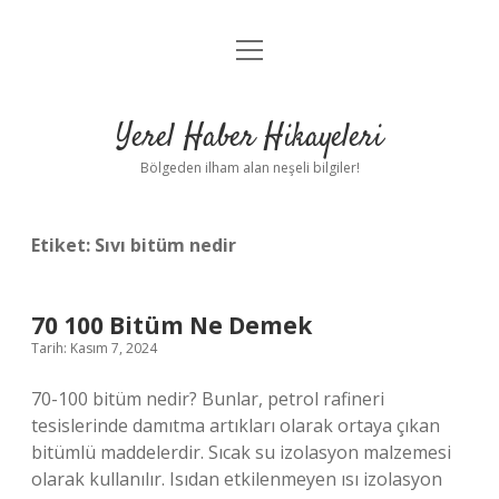
menüyü
Anasayfa
aç
Gizlilik Politikası
Yerel Haber Hikayeleri
Yasal Uyarı
Bölgeden ilham alan neşeli bilgiler!
Hakkımızda
Etiket:
Sıvı bitüm nedir
70 100 Bitüm Ne Demek
Tarih: Kasım 7, 2024
70-100 bitüm nedir? Bunlar, petrol rafineri
tesislerinde damıtma artıkları olarak ortaya çıkan
bitümlü maddelerdir. Sıcak su izolasyon malzemesi
olarak kullanılır. Isıdan etkilenmeyen ısı izolasyon