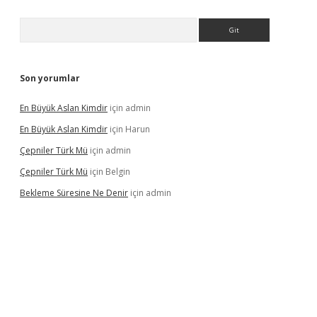
Arama
Son yorumlar
En Büyük Aslan Kimdir
için
admin
En Büyük Aslan Kimdir
için
Harun
Çepniler Türk Mü
için
admin
Çepniler Türk Mü
için
Belgin
Bekleme Süresine Ne Denir
için
admin
gir.net