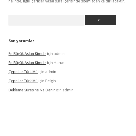
halinde, ilgili içerikler yasal süre içerisinde sitemizden kaldırılacaktır.
Arama
Son yorumlar
En Büyük Aslan Kimdir
için
admin
En Büyük Aslan Kimdir
için
Harun
Çepniler Türk Mü
için
admin
Çepniler Türk Mü
için
Belgin
Bekleme Süresine Ne Denir
için
admin