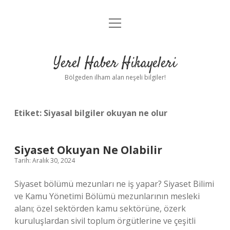
menüyü
Anasayfa
aç
Gizlilik Politikası
Yerel Haber Hikayeleri
Yasal Uyarı
Bölgeden ilham alan neşeli bilgiler!
Hakkımızda
Etiket:
Siyasal bilgiler okuyan ne olur
Siyaset Okuyan Ne Olabilir
Tarih: Aralık 30, 2024
Siyaset bölümü mezunları ne iş yapar? Siyaset Bilimi
ve Kamu Yönetimi Bölümü mezunlarının mesleki
alanı; özel sektörden kamu sektörüne, özerk
kuruluşlardan sivil toplum örgütlerine ve çeşitli