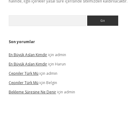
halinde, ilgili içerikler yasal süre içerisinde sitemizden kaldırılacaktır.
Arama
Son yorumlar
En Büyük Aslan Kimdir
için
admin
En Büyük Aslan Kimdir
için
Harun
Çepniler Türk Mü
için
admin
Çepniler Türk Mü
için
Belgin
Bekleme Süresine Ne Denir
için
admin