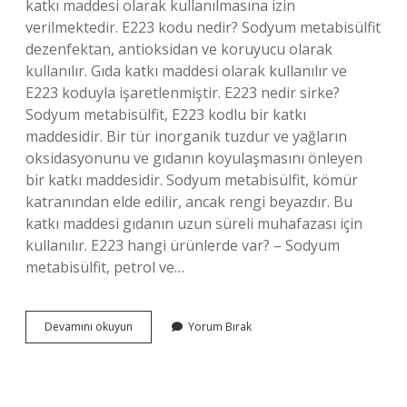
katkı maddesi olarak kullanılmasına izin
verilmektedir. E223 kodu nedir? Sodyum metabisülfit
dezenfektan, antioksidan ve koruyucu olarak
kullanılır. Gıda katkı maddesi olarak kullanılır ve
E223 koduyla işaretlenmiştir. E223 nedir sirke?
Sodyum metabisülfit, E223 kodlu bir katkı
maddesidir. Bir tür inorganik tuzdur ve yağların
oksidasyonunu ve gıdanın koyulaşmasını önleyen
bir katkı maddesidir. Sodyum metabisülfit, kömür
katranından elde edilir, ancak rengi beyazdır. Bu
katkı maddesi gıdanın uzun süreli muhafazası için
kullanılır. E223 hangi ürünlerde var? – Sodyum
metabisülfit, petrol ve…
Sirkede
Devamını okuyun
Yorum Bırak
E223
Ne
Demek