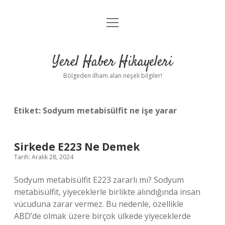
menüyü
Anasayfa
aç
Gizlilik Politikası
Yerel Haber Hikayeleri
Yasal Uyarı
Bölgeden ilham alan neşeli bilgiler!
Hakkımızda
Etiket:
Sodyum metabisülfit ne işe yarar
Sirkede E223 Ne Demek
Tarih: Aralık 28, 2024
Sodyum metabisülfit E223 zararlı mı? Sodyum
metabisülfit, yiyeceklerle birlikte alındığında insan
vücuduna zarar vermez. Bu nedenle, özellikle
ABD’de olmak üzere birçok ülkede yiyeceklerde