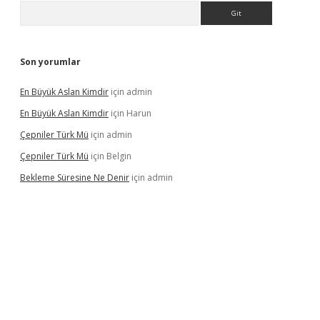
Arama
Son yorumlar
En Büyük Aslan Kimdir
için
admin
En Büyük Aslan Kimdir
için
Harun
Çepniler Türk Mü
için
admin
Çepniler Türk Mü
için
Belgin
Bekleme Süresine Ne Denir
için
admin
gir.net