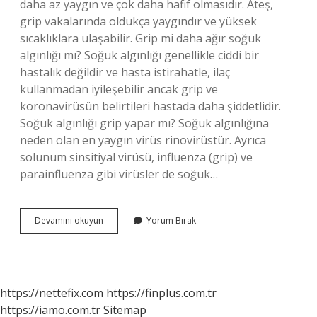
daha az yaygın ve çok daha hafif olmasıdır. Ateş,
grip vakalarında oldukça yaygındır ve yüksek
sıcaklıklara ulaşabilir. Grip mi daha ağır soğuk
algınlığı mı? Soğuk algınlığı genellikle ciddi bir
hastalık değildir ve hasta istirahatle, ilaç
kullanmadan iyileşebilir ancak grip ve
koronavirüsün belirtileri hastada daha şiddetlidir.
Soğuk algınlığı grip yapar mı? Soğuk algınlığına
neden olan en yaygın virüs rinovirüstür. Ayrıca
solunum sinsitiyal virüsü, influenza (grip) ve
parainfluenza gibi virüsler de soğuk…
Grip
Devamını okuyun
Yorum Bırak
Ve
Soğuk
Algınlığı
Aynı
Şey
https://nettefix.com
https://finplus.com.tr
Mi
https://iamo.com.tr
Sitemap