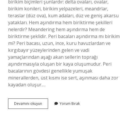
birikim biçimleri şunlardır: delta ovaları, ovalar,
birikim konileri, birikim yelpazeleri, meandrlar,
teraslar (düz ova), kum adaları, düz ve geniş akarsu
yatakları. Hem aşındırma hem biriktirme şekilleri
nelerdir? Meandering hem aşındırma hem de
biriktirme şeklidir. Peri bacaları aşındırma mı birikim
mi? Peri bacası, uzun, ince, kuru havuzlardan ve
kırgıbayır yüzeylerinden gelen ve vadi
yamaçlarından aşağı akan sellerin toprağı
aşındırmasıyla oluşan bir kaya oluşumudur. Peri
bacalarının gövdesi genellikle yumuşak
minerallerden, üst kısmı ise sert, aşınması daha zor
kayadan oluşur.…
Peneplen
Devamını okuyun
Yorum Bırak
Aşınım
Mı
Birikim
Mi