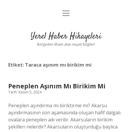
menüyü
Anasayfa
aç
Gizlilik Politikası
Yerel Haber Hikayeleri
Yasal Uyarı
Bölgeden ilham alan neşeli bilgiler!
Hakkımızda
Etiket:
Taraca aşınım mı birikim mi
Peneplen Aşınım Mı Birikim Mi
Tarih: Kasım 5, 2024
Peneplen aşındırma mı biriktirme mi? Akarsu
aşındırmasının son aşamasında oluşan hafif dalgalı
ovalara peneplen adı verilir. Akarsuların birikim
şekilleri nelerdir? Akarsuların oluşturduğu başlıca