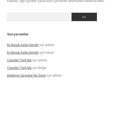
halinde, ilgili içerikler yasal süre içerisinde sitemizden kaldırılacaktır.
Arama
Son yorumlar
En Büyük Aslan Kimdir
için
admin
En Büyük Aslan Kimdir
için
Harun
Çepniler Türk Mü
için
admin
Çepniler Türk Mü
için
Belgin
Bekleme Süresine Ne Denir
için
admin