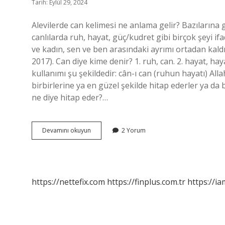
Tarih: Eylül 29, 2024
Alevilerde can kelimesi ne anlama gelir? Bazılarına 
canlılarda ruh, hayat, güç/kudret gibi birçok şeyi i
ve kadın, sen ve ben arasındaki ayrımı ortadan kaldı
2017). Can diye kime denir? 1. ruh, can. 2. hayat, ha
kullanımı şu şekildedir: cân-ı can (ruhun hayatı) All
birbirlerine ya en güzel şekilde hitap ederler ya da 
ne diye hitap eder?…
Can
Devamını okuyun
2 Yorum
Kelimesini
Kimler
Kullanır
https://nettefix.com
https://finplus.com.tr
https://ia