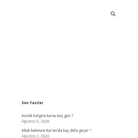
Sidebar
Son Yazılar
betexper güncel giriş
betexpergir.net
Avcılık belgesi kursu kaç gün ?
Ağustos 5, 2026
Allah kelimesi Kur’an’da kaç defa geçer ?
Ağustos 3, 2026