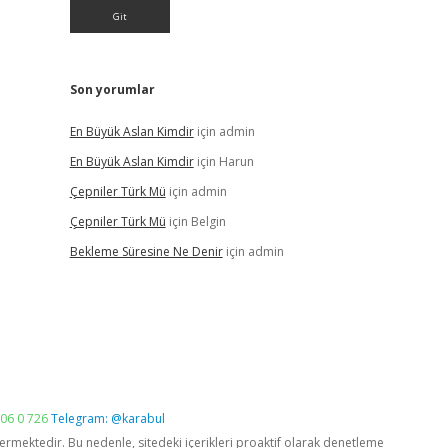
Son yorumlar
En Büyük Aslan Kimdir
için
admin
En Büyük Aslan Kimdir
için
Harun
Çepniler Türk Mü
için
admin
Çepniler Türk Mü
için
Belgin
Bekleme Süresine Ne Denir
için
admin
06 0 726
Telegram: @karabul
vermektedir. Bu nedenle, sitedeki içerikleri proaktif olarak denetleme