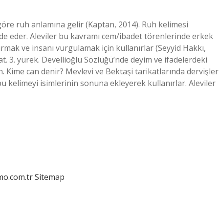
göre ruh anlamına gelir (Kaptan, 2014). Ruh kelimesi
fade eder. Aleviler bu kavramı cem/ibadet törenlerinde erkek
rmak ve insanı vurgulamak için kullanırlar (Seyyid Hakkı,
yat. 3. yürek. Devellioğlu Sözlüğü’nde deyim ve ifadelerdeki
ah. Kime can denir? Mevlevi ve Bektaşi tarikatlarında dervişler
bu kelimeyi isimlerinin sonuna ekleyerek kullanırlar. Aleviler
mo.com.tr
Sitemap