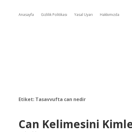
Anasayfa
Gizlilik Politikası
Yasal Uyarı
Hakkımızda
Etiket:
Tasavvufta can nedir
Can Kelimesini Kimle