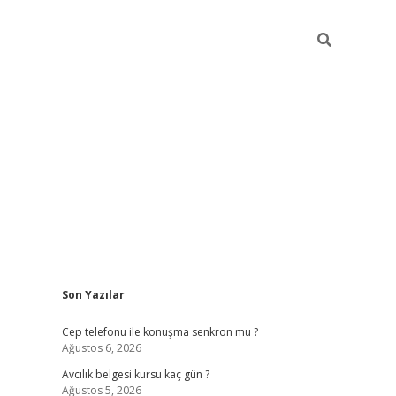
Sidebar
Son Yazılar
betexper güncel giriş
betexpergir.net
Cep telefonu ile konuşma senkron mu ?
Ağustos 6, 2026
Avcılık belgesi kursu kaç gün ?
Ağustos 5, 2026