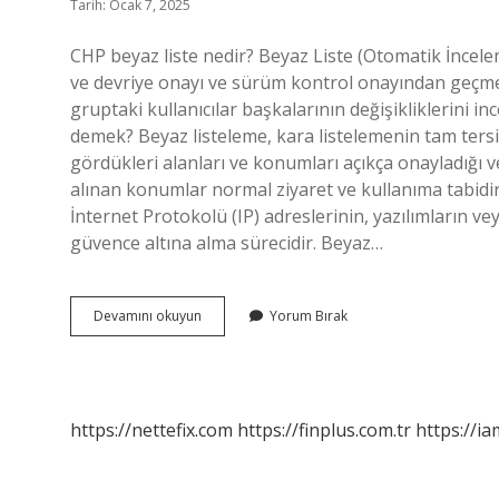
Tarih: Ocak 7, 2025
CHP beyaz liste nedir? Beyaz Liste (Otomatik İncele
ve devriye onayı ve sürüm kontrol onayından geçmes
gruptaki kullanıcılar başkalarının değişikliklerini 
demek? Beyaz listeleme, kara listelemenin tam tersid
gördükleri alanları ve konumları açıkça onayladığı ve
alınan konumlar normal ziyaret ve kullanıma tabidir
İnternet Protokolü (IP) adreslerinin, yazılımların ve
güvence altına alma sürecidir. Beyaz…
Beyaz
Devamını okuyun
Yorum Bırak
Liste
Ne
Anlama
Gelir
https://nettefix.com
https://finplus.com.tr
https://ia