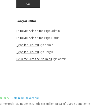
Son yorumlar
En Büyük Aslan Kimdir
için
admin
En Büyük Aslan Kimdir
için
Harun
Çepniler Türk Mü
için
admin
Çepniler Türk Mü
için
Belgin
Bekleme Süresine Ne Denir
için
admin
06 0 726
Telegram: @karabul
vermektedir. Bu nedenle, sitedeki içerikleri proaktif olarak denetleme