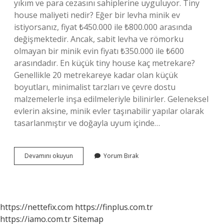
yıkım ve para cezasını sahiplerine uyguluyor. Tiny
house maliyeti nedir? Eğer bir levha minik ev
istiyorsanız, fiyat ₺450.000 ile ₺800.000 arasında
değişmektedir. Ancak, sabit levha ve römorku
olmayan bir minik evin fiyatı ₺350.000 ile ₺600
arasındadır. En küçük tiny house kaç metrekare?
Genellikle 20 metrekareye kadar olan küçük
boyutları, minimalist tarzları ve çevre dostu
malzemelerle inşa edilmeleriyle bilinirler. Geleneksel
evlerin aksine, minik evler taşınabilir yapılar olarak
tasarlanmıştır ve doğayla uyum içinde…
Tiny
Devamını okuyun
Yorum Bırak
House
Evler
Kaç
Lira
https://nettefix.com
https://finplus.com.tr
https://iamo.com.tr
Sitemap