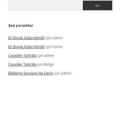
Arama
Son yorumlar
En Büyük Aslan Kimdir
için
admin
En Büyük Aslan Kimdir
için
Harun
Çepniler Türk Mü
için
admin
Çepniler Türk Mü
için
Belgin
Bekleme Süresine Ne Denir
için
admin
gir.net