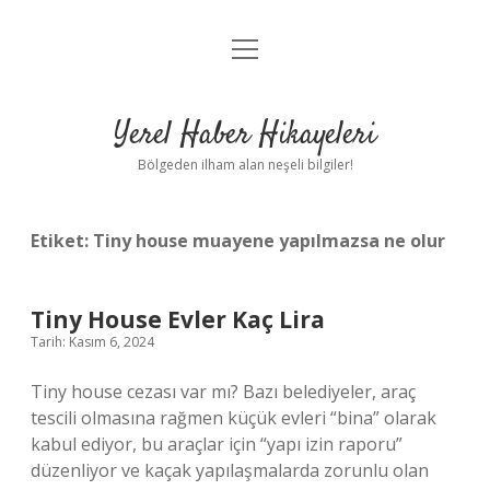
menüyü
Anasayfa
aç
Gizlilik Politikası
Yerel Haber Hikayeleri
Yasal Uyarı
Bölgeden ilham alan neşeli bilgiler!
Hakkımızda
Etiket:
Tiny house muayene yapılmazsa ne olur
Tiny House Evler Kaç Lira
Tarih: Kasım 6, 2024
Tiny house cezası var mı? Bazı belediyeler, araç
tescili olmasına rağmen küçük evleri “bina” olarak
kabul ediyor, bu araçlar için “yapı izin raporu”
düzenliyor ve kaçak yapılaşmalarda zorunlu olan