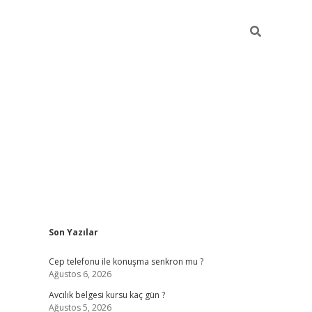
Sidebar
Son Yazılar
betexper güncel giriş
betexpergir.net
Cep telefonu ile konuşma senkron mu ?
Ağustos 6, 2026
Avcılık belgesi kursu kaç gün ?
Ağustos 5, 2026