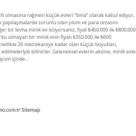
cili olmasına rağmen küçük evleri “bina” olarak kabul ediyor,
ak yapılaşmalarda zorunlu olan yıkım ve para cezasını
r bir levha minik ev istiyorsanız, fiyat ₺450.000 ile ₺800.000
ku olmayan bir minik evin fiyatı ₺350.000 ile ₺600
nellikle 20 metrekareye kadar olan küçük boyutları,
edilmeleriyle bilinirler. Geleneksel evlerin aksine, minik evle
 uyum içinde…
mo.com.tr
Sitemap