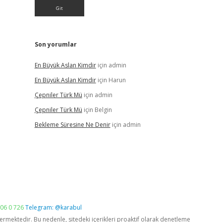
Son yorumlar
En Büyük Aslan Kimdir
için
admin
En Büyük Aslan Kimdir
için
Harun
Çepniler Türk Mü
için
admin
Çepniler Türk Mü
için
Belgin
Bekleme Süresine Ne Denir
için
admin
06 0 726
Telegram: @karabul
vermektedir. Bu nedenle, sitedeki içerikleri proaktif olarak denetleme