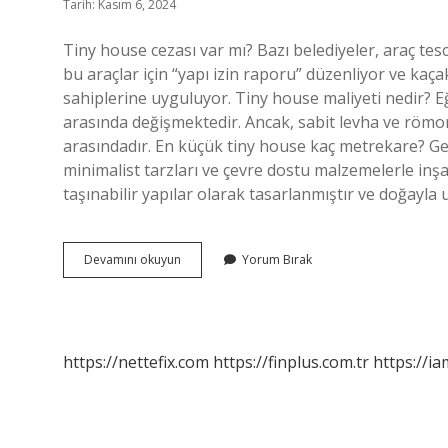
Tarih: Kasım 6, 2024
Tiny house cezası var mı? Bazı belediyeler, araç tes
bu araçlar için “yapı izin raporu” düzenliyor ve kaç
sahiplerine uyguluyor. Tiny house maliyeti nedir? Eğe
arasında değişmektedir. Ancak, sabit levha ve römor
arasındadır. En küçük tiny house kaç metrekare? Ge
minimalist tarzları ve çevre dostu malzemelerle inşa 
taşınabilir yapılar olarak tasarlanmıştır ve doğayla
Tiny
Devamını okuyun
Yorum Bırak
House
Evler
Kaç
Lira
https://nettefix.com
https://finplus.com.tr
https://ia