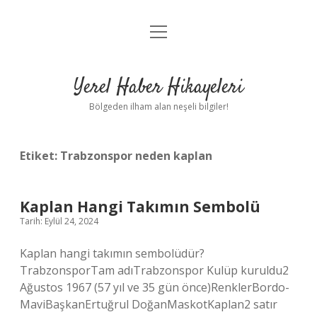
menüyü
Anasayfa
aç
Gizlilik Politikası
Yerel Haber Hikayeleri
Yasal Uyarı
Bölgeden ilham alan neşeli bilgiler!
Hakkımızda
Etiket:
Trabzonspor neden kaplan
Kaplan Hangi Takımın Sembolü
Tarih: Eylül 24, 2024
Kaplan hangi takımın sembolüdür?
TrabzonsporTam adıTrabzonspor Kulüp kuruldu2
Ağustos 1967 (57 yıl ve 35 gün önce)RenklerBordo-
MaviBaşkanErtuğrul DoğanMaskotKaplan2 satır