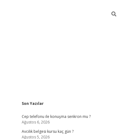
Sidebar
Son Yazılar
betexper güncel giriş
betexperg
Cep telefonu ile konuşma senkron mu ?
Ağustos 6, 2026
Avcılık belgesi kursu kaç gün ?
Ağustos 5, 2026