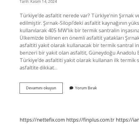
Tarih: Kasım 14, 2024
Türkiye’de asfaltit nerede var? Türkiye’nin Şırnak ve
edilmiştir. Şırnak-Silopi’deki asfaltit kaynağının yük
kullanılarak 405 MW’lık bir termik santralin inşasına
Ülkemizde bilinen en önemli asfaltit yatakları Şırnak
asfaltiti yakıt olarak kullanacak bir termik santral i
benzeri bir yakıt olan asfaltit, Güneydoğu Anadolu 
Türkiye’de asfaltiti yakıt olarak kullanan ilk termik
asfaltite dikkat…
Asfaltit
Devamını okuyun
Yorum Bırak
Nerede
Var
https://nettefix.com
https://finplus.com.tr
https://ia